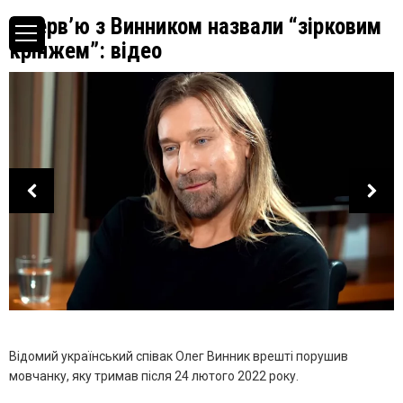
Інтерв’ю з Винником назвали “зірковим
крінжем”: відео
Відомий український співак Олег Винник врешті порушив
мовчанку, яку тримав після 24 лютого 2022 року.