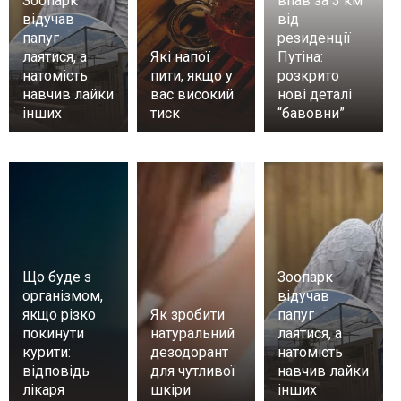
Зоопарк
впав за 3 км
відучав
від
папуг
резиденції
лаятися, а
Які напої
Путіна:
натомість
пити, якщо у
розкрито
навчив лайки
вас високий
нові деталі
інших
тиск
“бавовни”
Що буде з
Зоопарк
організмом,
відучав
якщо різко
Як зробити
папуг
покинути
натуральний
лаятися, а
курити:
дезодорант
натомість
відповідь
для чутливої
навчив лайки
лікаря
шкіри
інших