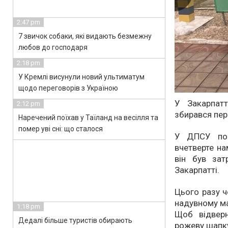
2:47 pm
7 звичок собаки, які видають безмежну
любов до господаря
2:18 pm
У Кремлі висунули новий ультиматум
щодо переговорів з Україною
У Закарпатт
2:12 pm
збирався пер
Наречений поїхав у Таїланд на весілля та
помер уві сні: що сталося
У ДПСУ пов
вчетверте на
він був за
Закарпатті.
Цього разу ч
надувному ма
1:18 pm
Щоб відверн
Дедалі більше туристів обирають
рожеву шапк