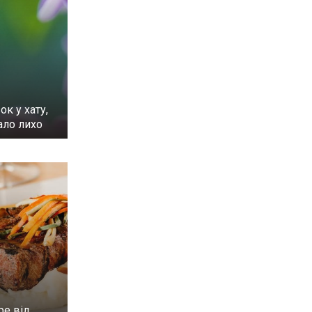
ок у хату,
ало лихо
ре від