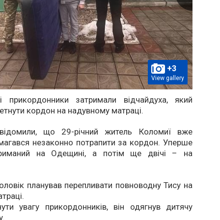
+3
View gallery
і прикордонники затримали відчайдуха, який
етнути кордон на надувному матраці.
ідомили, що 29-річний житель Коломиї вже
магався незаконно потрапити за кордон. Уперше
триманий на Одещині, а потім ще двічі – на
оловік планував перепливати повноводну Тису на
траці.
ути увагу прикордонників, він одягнув дитячу
у.