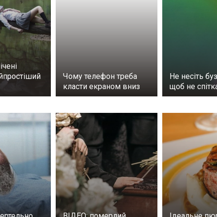
ічені
айпростіший
Чому телефон треба
Не несіть буз
класти екраном вниз
щоб не спітк
ертельно
ВІДЕО: померлий
Ідеальне пю