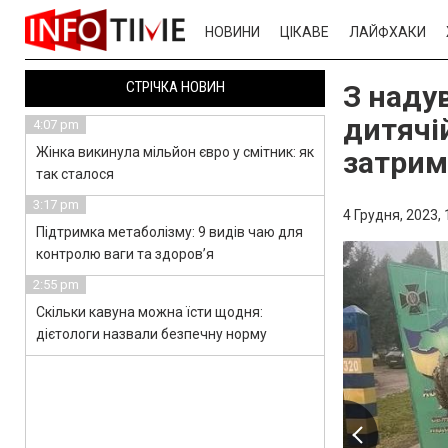
НОВИНИ
ЦІКАВЕ
ЛАЙФХАКИ
СТРІЧКА НОВИН
З наду
дитячі
4:07 pm
Жінка викинула мільйон євро у смітник: як
затрим
так сталося
3:17 pm
4 Грудня, 2023,
Підтримка метаболізму: 9 видів чаю для
контролю ваги та здоров’я
2:55 pm
Скільки кавуна можна їсти щодня:
дієтологи назвали безпечну норму