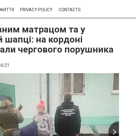
ЖИТТЯ
PRIVACY POLICY
CONTACTS
вним матрацом та у
й шапці: на кордоні
али чергового порушника
16:21