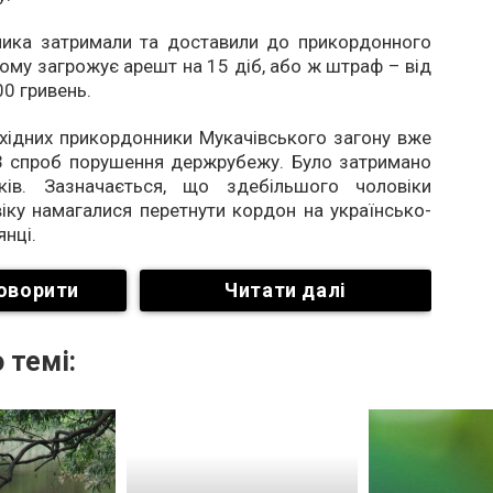
ика затримали та доставили до прикордонного
Йому загрожує арешт на 15 діб, або ж штраф – від
0 гривень.
хідних прикордонники Мукачівського загону вже
3 спроб порушення держрубежу. Було затримано
ків. Зазначається, що здебільшого чоловіки
іку намагалися перетнути кордон на українсько-
янці.
оворити
Читати далі
 темі: