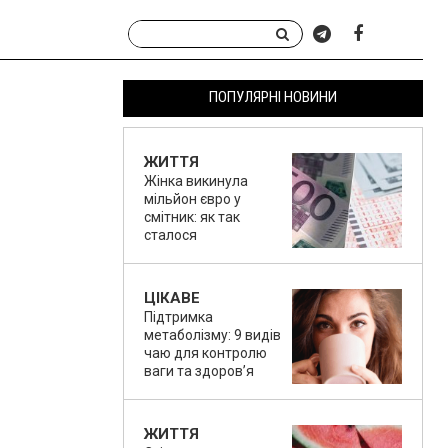
ПОПУЛЯРНІ НОВИНИ
ЖИТТЯ
Жінка викинула
мільйон євро у
смітник: як так
сталося
ЦІКАВЕ
Підтримка
метаболізму: 9 видів
чаю для контролю
ваги та здоров’я
ЖИТТЯ