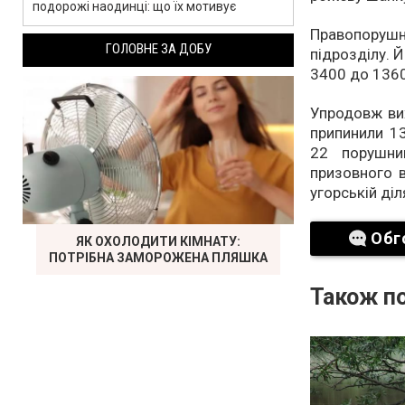
подорожі наодинці: що їх мотивує
Правопорушн
ГОЛОВНЕ ЗА ДОБУ
підрозділу. 
3400 до 1360
Упродовж ви
припинили 1
22 порушни
призовного в
угорській діл
Обг
ЯК ОХОЛОДИТИ КІМНАТУ:
ПОТРІБНА ЗАМОРОЖЕНА ПЛЯШКА
Також по