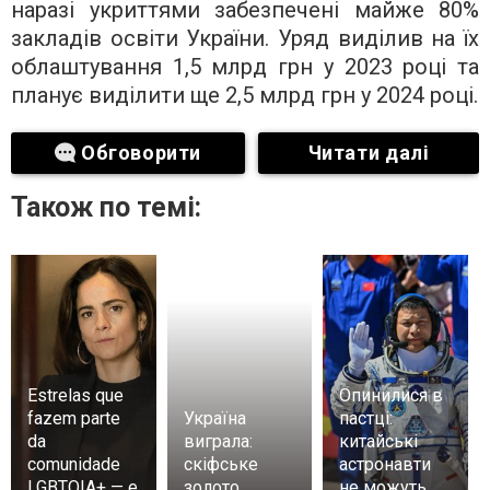
наразі укриттями забезпечені майже 80%
закладів освіти України. Уряд виділив на їх
облаштування 1,5 млрд грн у 2023 році та
планує виділити ще 2,5 млрд грн у 2024 році.
Обговорити
Читати далі
Також по темі:
Estrelas que
Опинилися в
fazem parte
Україна
пастці:
da
виграла:
китайські
comunidade
скіфське
астронавти
LGBTQIA+ — e
золото
не можуть