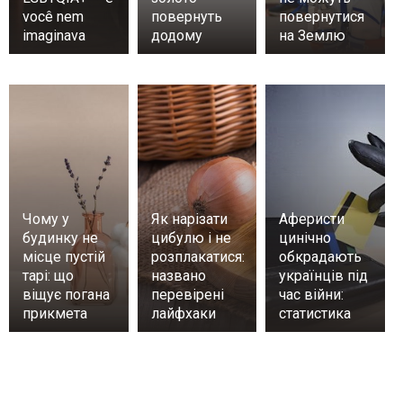
você nem
повернуть
повернутися
imaginava
додому
на Землю
Чому у
Як нарізати
Аферисти
будинку не
цибулю і не
цинічно
місце пустій
розплакатися:
обкрадають
тарі: що
названо
українців під
віщує погана
перевірені
час війни:
прикмета
лайфхаки
статистика