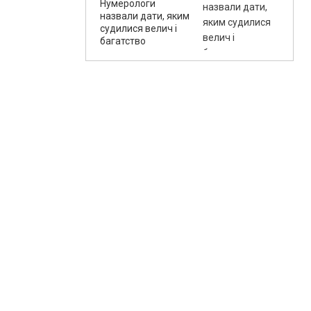
Нумерологи
назвали дати, яким
судилися велич і
багатство