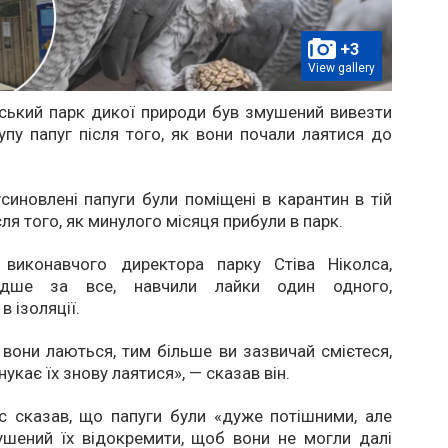
+3
View gallery
ський парк дикої природи був змушений вивезти
упу папуг після того, як вони почали лаятися до
иновлені папуги були поміщені в карантин в тій
сля того, як минулого місяця прибули в парк.
виконавчого директора парку Стіва Ніколса,
идше за все, навчили лайки один одного,
 ізоляції.
вони лаються, тим більше ви зазвичай смієтеся,
укає їх знову лаятися», — сказав він.
с сказав, що папуги були «дуже потішними, але
ушений їх відокремити, щоб вони не могли далі