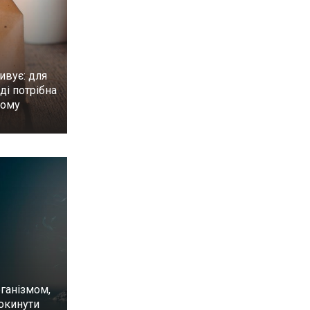
ивує: для
ді потрібна
ному
ганізмом,
окинути