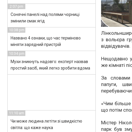
2:07 pm
Сонячні панелі над полями чорниці
змінили смак ягід
10:38 pm
Лінкольншир
Названо 4 ознаки, що час терміново
з вольєра гр
міняти зарядний пристрій
відвідувачів.
10:34 pm
Нещодавно ус
Мухи зникнуть надовго: експерт назвав
же кімнаті пі
простий засіб, який легко зробити вдома
За словами 
папуги, шв
перебуваючи в
«Чим більше 
що потім спон
11:10 am
Чи може людина летіти зі швидкістю
Містер Нікол
світла: що каже наука
парк був зм