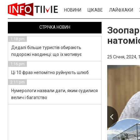
НОВИНИ
ЦІКАВЕ
ЛАЙФХАКИ
СТРІЧКА НОВИН
Зоопар
натомі
1:18 pm
Дедалі більше туристів обирають
подорожі наодинці: що їх мотивує
25 Січня, 2024,
1:16 pm
Ці 10 фраз непомітно руйнують шлюб
2:11 pm
Нумерологи назвали дати, яким судилися
велич і багатство