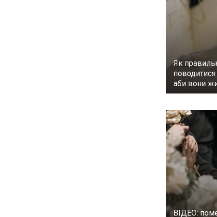
Як правиль
поводитися 
аби вони ж
ВІДЕО: пом