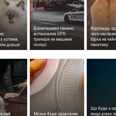
Бізнесвумен таємно
Відповідь зд
но
встановила GPS-
чого насправ
з котами,
трекери на машини
бірка на чай
или довше
поліції
пакетику
Що буде з ор
ерлий
Мозок буде здоровим:
якщо різко п