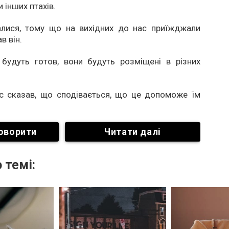
 інших птахів.
лися, тому що на вихідних до нас приїжджали
в він.
 будуть готов, вони будуть розміщені в різних
лс сказав, що сподівається, що це допоможе їм
оворити
Читати далі
 темі: