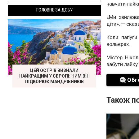
навчати лайки
ГОЛОВНЕ ЗА ДОБУ
«Ми хвилюва
діти», — сказа
Коли папуги
вольєрах.
Містер Ніко
забути лайку.
ЦЕЙ ОСТРІВ ВИЗНАЛИ
НАЙКРАЩИМ У ЄВРОПІ: ЧИМ ВІН
Обг
ПІДКОРЮЄ МАНДРІВНИКІВ
Також по