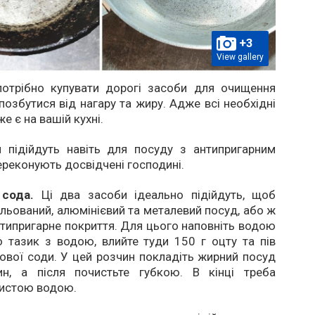
+3
View gallery
отрібно купувати дорогі засоби для очищення
позбутися від нагару та жиру. Адже всі необхідні
же є на вашій кухні.
и підійдуть навіть для посуду з антипригарним
ереконують досвідчені господині.
 сода.
Ці два засоби ідеально підійдуть, щоб
льований, алюмінієвий та металевий посуд, або ж
нтипригарне покриття. Для цього наповніть водою
 тазик з водою, влийте туди 150 г оцту та пів
ової соди. У цей розчин покладіть жирний посуд
н, а після почистьте губкою. В кінці треба
чистою водою.