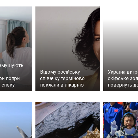
 змушують
Відому російську
Україна вигр
ри попри
співачку терміново
скіфське зо
 спеку
поклали в лікарню
повернуть д