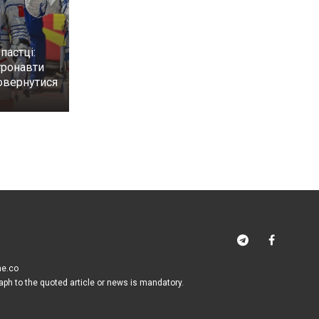
пастці:
тронавти
овернутися
me.co
raph to the quoted article or news is mandatory.