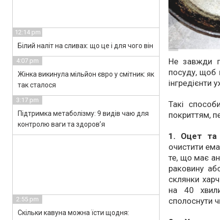
12:14 pm
Білий наліт на сливах: що це і для чого він
Не завжди п
4:07 pm
посуду, щоб 
Жінка викинула мільйон євро у смітник: як
інгредієнти у
так сталося
3:17 pm
Такі способ
Підтримка метаболізму: 9 видів чаю для
покриттям, п
контролю ваги та здоров’я
1. Оцет та
очистити ема
те, що має а
раковину або
склянки харч
на 40 хвили
2:55 pm
сполоснути 
Скільки кавуна можна їсти щодня: