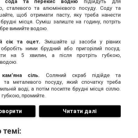
а сода та перекис водню
підійдуть для
о, сталевого та алюмінієвого посуду. Соду та
шайте, щоб отримати пасту, яку треба нанести
брудні місця. Суміш залиште на годину, потріть
бре вимийте водою.
й сік та оцет.
Змішайте ці засоби у рівних
 обробіть ними брудний або пригорілий посуд.
яти на 5 хвилин, а після протріть губкою,
 водою.
кам’яна сіль.
Соляний скраб підійде та
о та металевого посуду, який спочатку треба
ильній воді, а потім посипте брудні місця сіллю.
ь губкою, промийте.
оворити
Читати далі
 темі: