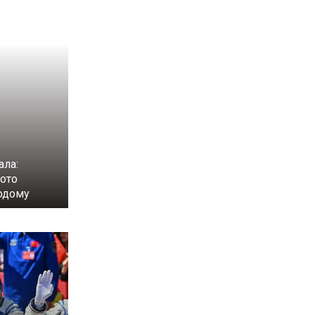
ала:
лото
одому