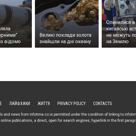
Опинилися в 
іляла
китайські ас
ерними”
Великі поклади золота
не можуть п
що відомо
знайшли на дні океану
на Землю
Е
ЛАЙФХАКИ
ЖИТТЯ
PRIVACY POLICY
CONTACTS
s and news from infotime.co is permitted under the condition of linking to infoti
online publications, a direct, open for search engines, hyperlink in the first parag