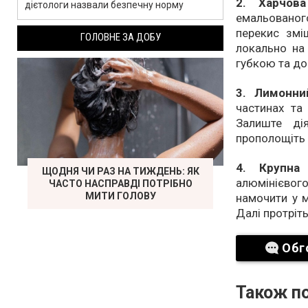
2. Харчов
дієтологи назвали безпечну норму
емальованог
перекис змі
ГОЛОВНЕ ЗА ДОБУ
локально на 
губкою та до
3. Лимонни
частинах та
Залиште ді
прополощіть
4. Крупна 
ЩОДНЯ ЧИ РАЗ НА ТИЖДЕНЬ: ЯК
алюмінієвог
ЧАСТО НАСПРАВДІ ПОТРІБНО
МИТИ ГОЛОВУ
намочити у м
Далі протріт
Обг
Також по