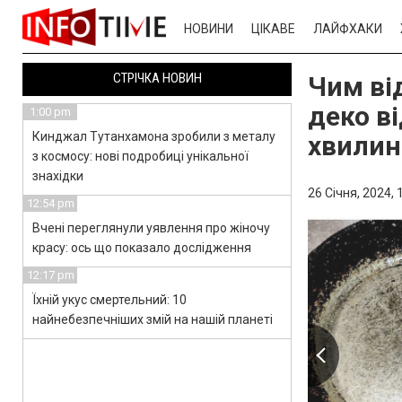
НОВИНИ
ЦІКАВЕ
ЛАЙФХАКИ
СТРІЧКА НОВИН
Чим ві
деко ві
1:00 pm
Кинджал Тутанхамона зробили з металу
хвилин
з космосу: нові подробиці унікальної
знахідки
26 Січня, 2024,
12:54 pm
Вчені переглянули уявлення про жіночу
красу: ось що показало дослідження
12:17 pm
Їхній укус смертельний: 10
найнебезпечніших змій на нашій планеті