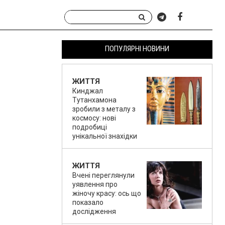
ПОПУЛЯРНІ НОВИНИ
ЖИТТЯ
Кинджал
Тутанхамона
зробили з металу з
космосу: нові
подробиці
унікальної знахідки
ЖИТТЯ
Вчені переглянули
уявлення про
жіночу красу: ось що
показало
дослідження