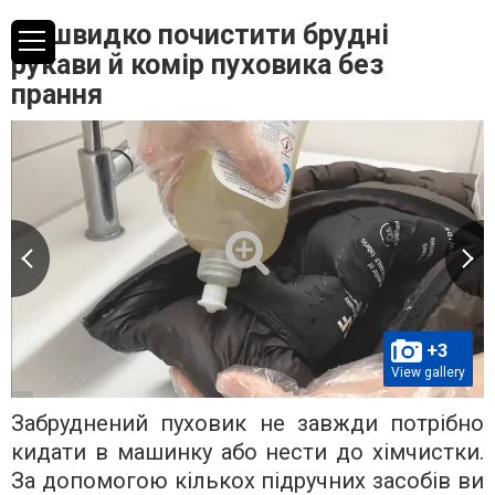
Як швидко почистити брудні
рукави й комір пуховика без
прання
+3
View gallery
Забруднений пуховик не завжди потрібно
кидати в машинку або нести до хімчистки.
За допомогою кількох підручних засобів ви