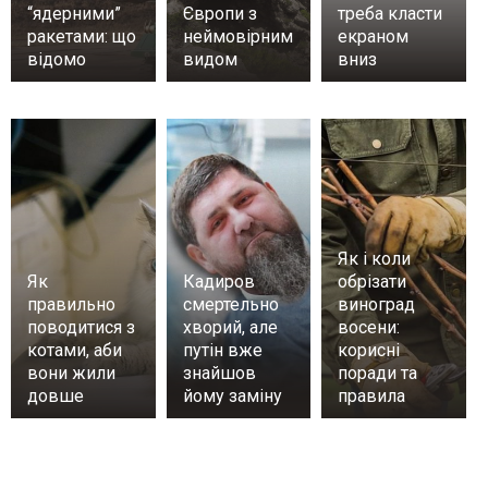
“ядерними”
Європи з
треба класти
ракетами: що
неймовірним
екраном
відомо
видом
вниз
Як і коли
Як
Кадиров
обрізати
правильно
смертельно
виноград
поводитися з
хворий, але
восени:
котами, аби
путін вже
корисні
вони жили
знайшов
поради та
довше
йому заміну
правила