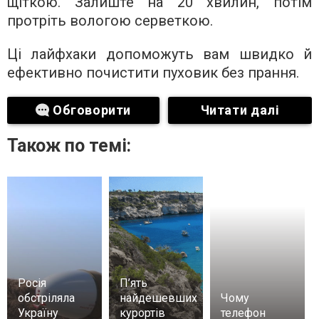
щіткою. Залиште на 20 хвилин, потім
протріть вологою серветкою.
Ці лайфхаки допоможуть вам швидко й
ефективно почистити пуховик без прання.
Обговорити
Читати далі
Також по темі:
Росія
П’ять
обстріляла
найдешевших
Чому
Україну
курортів
телефон