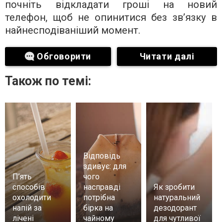
почніть відкладати гроші на новий
телефон, щоб не опинитися без зв’язку в
найнесподіваніший момент.
Обговорити
Читати далі
Також по темі:
Відповідь
здивує: для
П’ять
чого
способів
насправді
Як зробити
охолодити
потрібна
натуральний
напій за
бірка на
дезодорант
лічені
чайному
для чутливої