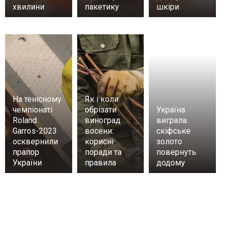
хвилини
пакетику
шкіри
На тенісному
Як і коли
чемпіонаті
обрізати
Україна
Roland
виноград
виграла:
Garros-2023
восени:
скіфське
осквернили
корисні
золото
прапор
поради та
повернуть
України
правила
додому