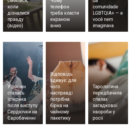
сміялися,
Чому
da
коли
телефон
comunidade
дізналися
треба класти
LGBTQIA+ — e
правду
екраном
você nem
(відео)
вниз
imaginava
Відповідь
здивує: для
У росіян
чого
Тарологиня
сталась
насправді
передбачила
істерика
потрібна
спалах
після виступу
бірка на
загадкової
Сердючки на
чайному
хвороби у
Євробаченні
пакетику
росії