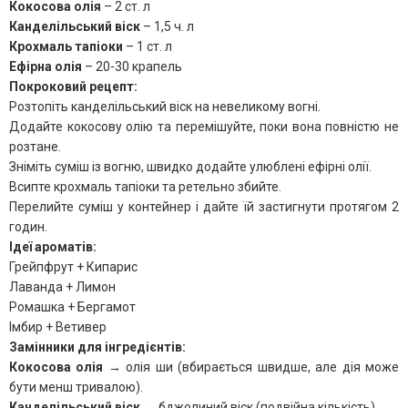
Кокосова олія
– 2 ст. л
Канделільський віск
– 1,5 ч. л
Крохмаль тапіоки
– 1 ст. л
Ефірна олія
– 20-30 крапель
Покроковий рецепт:
Розтопіть канделільський віск на невеликому вогні.
Додайте кокосову олію та перемішуйте, поки вона повністю не
розтане.
Зніміть суміш із вогню, швидко додайте улюблені ефірні олії.
Всипте крохмаль тапіоки та ретельно збийте.
Перелийте суміш у контейнер і дайте їй застигнути протягом 2
годин.
Ідеї ароматів:
Грейпфрут + Кипарис
Лаванда + Лимон
Ромашка + Бергамот
Імбир + Ветивер
Замінники для інгредієнтів:
Кокосова олія
→ олія ши (вбирається швидше, але дія може
бути менш тривалою).
Канделільський віск
→ бджолиний віск (подвійна кількість).