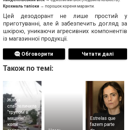
Крохмаль тапіоки
→ порошок кореня маранти.
Цей дезодорант не лише простий у
приготуванні, але й забезпечить догляд за
шкірою, уникаючи агресивних компонентів
із магазинної продукції.
Обговорити
Читати далі
Також по темі:
Жінка
спантеличила
“трупом в
машині”:
Estrelas que
копи
fazem parte