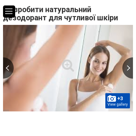
Як зробити натуральний
дезодорант для чутливої шкіри
+3
View gallery