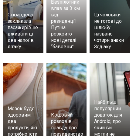
Безпілотник
впав за 3 км
Стюардеса
від
Ці чоловіки
закликала
резиденції
не готові до
пасажирів не
Путіна:
шлюбу:
вживати ці
розкрито
названо
два напої в
нові деталі
чотири знаки
літаку
“бавовни”
Зодіаку
Найбільш
Мозок буде
популярний
здоровим:
Кошовий
додаток для
два
розповів
Android, про
продукти, які
правду про
який ви
потрібно їсти
президенство
могли не