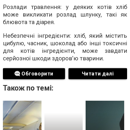
Розлади травлення: у деяких котів хліб
може викликати розлад шлунку, такі як
блювота та діарея.
Небезпечні інгредієнти: хліб, який містить
цибулю, часник, шоколад або інші токсичні
для котів інгредієнти, може завдати
серйозної шкоди здоров’ю тварини.
Обговорити
Читати далі
Також по темі: