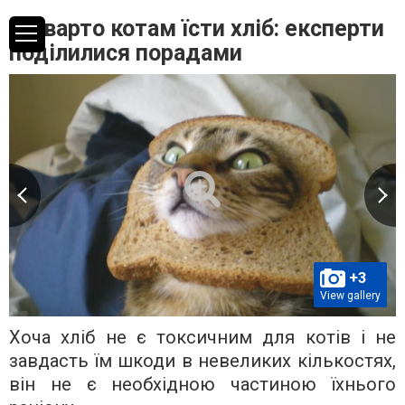
Чи варто котам їсти хліб: експерти
поділилися порадами
+3
View gallery
Хоча хліб не є токсичним для котів і не
завдасть їм шкоди в невеликих кількостях,
він не є необхідною частиною їхнього