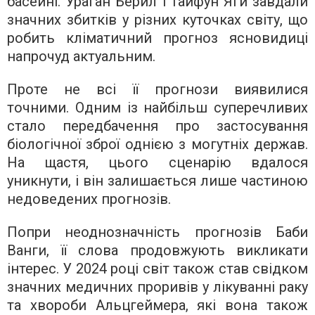
басейні. Ураган Берил і тайфун Яги завдали
значних збитків у різних куточках світу, що
робить кліматичний прогноз ясновидиці
напрочуд актуальним.
Проте не всі її прогнози виявилися
точними. Одним із найбільш суперечливих
стало передбачення про застосування
біологічної зброї однією з могутніх держав.
На щастя, цього сценарію вдалося
уникнути, і він залишається лише частиною
недоведених прогнозів.
Попри неоднозначність прогнозів Баби
Ванги, її слова продовжують викликати
інтерес. У 2024 році світ також став свідком
значних медичних проривів у лікуванні раку
та хвороби Альцгеймера, які вона також