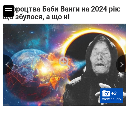
Пророцтва Баби Ванги на 2024 рік:
що збулося, а що ні
+3
View gallery