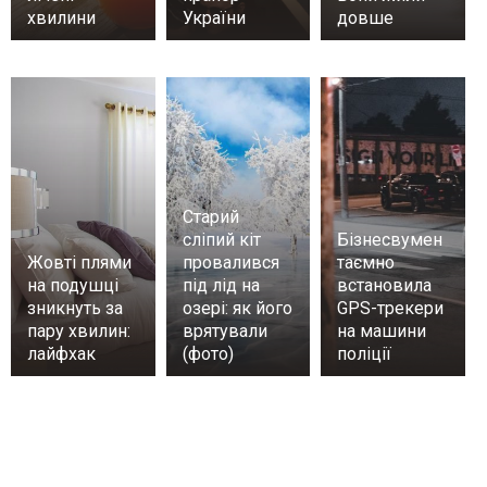
хвилини
України
довше
Старий
сліпий кіт
Бізнесвумен
Жовті плями
провалився
таємно
на подушці
під лід на
встановила
зникнуть за
озері: як його
GPS-трекери
пару хвилин:
врятували
на машини
лайфхак
(фото)
поліції