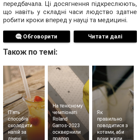
передбачала. Ці досягнення підкреслюють,
що навіть у складні часи людство здатне
робити кроки вперед у науці та медицині.
Обговорити
Читати далі
Також по темі:
На тенісному
П’ять
чемпіонаті
Як
способів
Roland
правильно
охолодити
Garros-2023
поводитися з
напій за
осквернили
котами, аби
лічені
прапор
вони жили