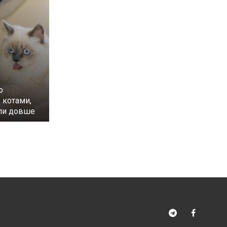
о
 котами,
ли довше