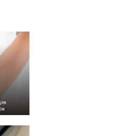
для
ри