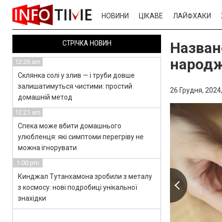
НОВИНИ
ЦІКАВЕ
ЛАЙФХАКИ
СТРІЧКА НОВИН
Назван
народж
12:26 am
Склянка солі у злив — і труби довше
залишатимуться чистими: простий
26 Грудня, 2024
домашній метод
12:21 am
Спека може вбити домашнього
улюбленця: які симптоми перегріву не
можна ігнорувати
1:00 pm
Кинджал Тутанхамона зробили з металу
з космосу: нові подробиці унікальної
знахідки