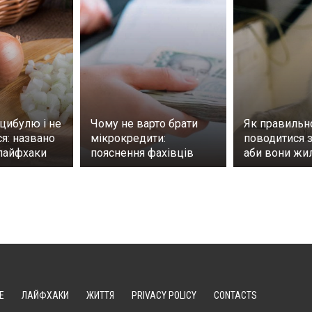
 цибулю і не
Чому не варто брати
Як правильн
я: названо
мікрокредити:
поводитися з
 лайфхаки
пояснення фахівців
аби вони жи
Е
ЛАЙФХАКИ
ЖИТТЯ
PRIVACY POLICY
CONTACTS