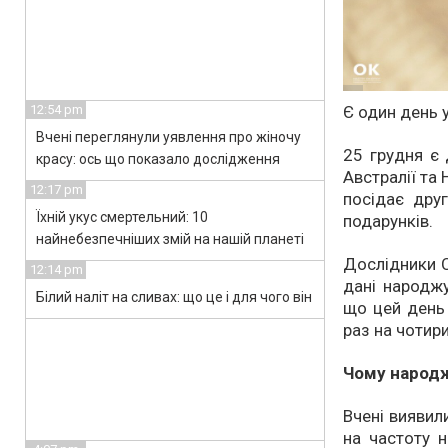
12:54 pm
Є один день 
Вчені переглянули уявлення про жіночу
25 грудня є
красу: ось що показало дослідження
Австралії та 
12:17 pm
посідає дру
Їхній укус смертельний: 10
подарунків.
найнебезпечніших змій на нашій планеті
Дослідники С
12:14 pm
дані народжу
Білий наліт на сливах: що це і для чого він
що цей день 
раз на чотири
Чому народж
Вчені виявили
на частоту н