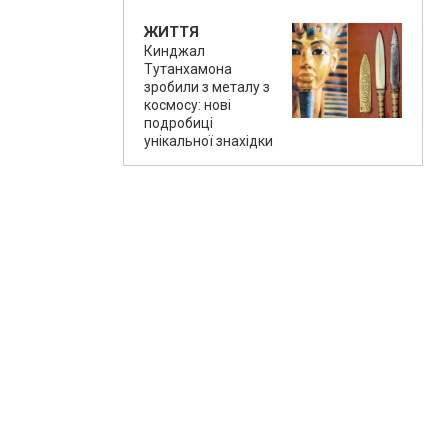
ЖИТТЯ
Кинджал
Тутанхамона
зробили з металу з
космосу: нові
подробиці
унікальної знахідки