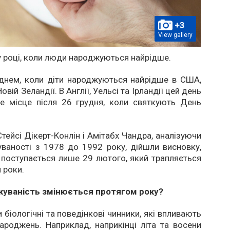
+3
View gallery
у році, коли люди народжуються найрідше.
 днем, коли діти народжуються найрідше в США,
Новій Зеландії. В Англії, Уельсі та Ірландії цей день
ге місце після 26 грудня, коли святкують День
тейсі Дікерт-Конлін і Амітабх Чандра, аналізуючи
ваності з 1978 до 1992 року, дійшли висновку,
поступається лише 29 лютого, який трапляється
 роки.
уваність змінюється протягом року?
 біологічні та поведінкові чинники, які впливають
ароджень. Наприклад, наприкінці літа та восени