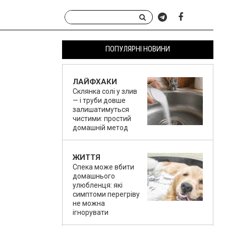
ПОПУЛЯРНІ НОВИНИ
ЛАЙФХАКИ
Склянка солі у злив
— і труби довше
залишатимуться
чистими: простий
домашній метод
ЖИТТЯ
Спека може вбити
домашнього
улюбленця: які
симптоми перегріву
не можна
ігнорувати