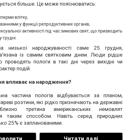
ується більше. Це може пояснюватись:
сперми влітку,
ваннями у функції репродуктивних органів,
ксуальної активності під час зимових свят, що призводить
у грудні.
ина низької народжуваності саме 25 грудня,
ов’язана із самим святковим днем. Люди рідше
 проводять пологи в такі дні через вихідні чи
рактер подій.
ня впливає на народження?
на частина пологів відбувається за планом,
ареві розтини, які рідко призначають на державні
иблизно третина американських немовлят
ся таким способом. Навіть серед природних
ько 25% є запланованими.
оворити
Читати далі