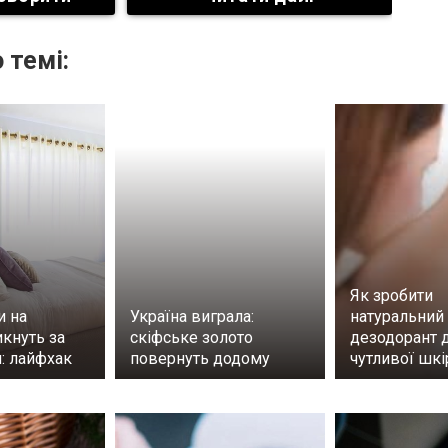
 темі:
Як зробити
и на
Україна виграла:
натуральний
кнуть за
скіфське золото
дезодорант 
: лайфхак
повернуть додому
чутливої шкі