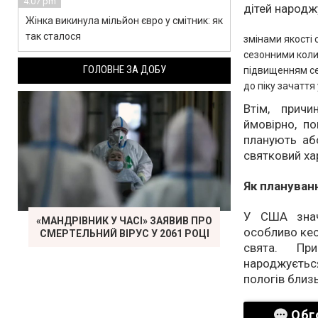
4:07 pm
дітей народж
Жінка викинула мільйон євро у смітник: як
так сталося
змінами якості 
сезонними коли
ГОЛОВНЕ ЗА ДОБУ
підвищенням се
до піку зачаття 
Втім, прич
ймовірно, п
планують або
святковий ха
Як плануван
У США знач
«МАНДРІВНИК У ЧАСІ» ЗАЯВИВ ПРО
особливо кес
СМЕРТЕЛЬНИЙ ВІРУС У 2061 РОЦІ
свята. Пр
народжуєть
пологів близ
Обг