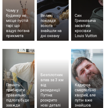
Чому у
будинку не
Великі
Син
місце пустій
поклади
Гринкевича
тарі: що
золота
засвітив
віщує погана
знайшли на
кросівки
прикмета
дні океану
Louis Vuitton
Безпілотник
впав за 3 км
Почніть
від
Кадиров
прибирати
резиденції
смертельно
правильно:
Путіна:
хворий, але
підлога буде
розкрито
путін вже
завжди
нові деталі
знайшов