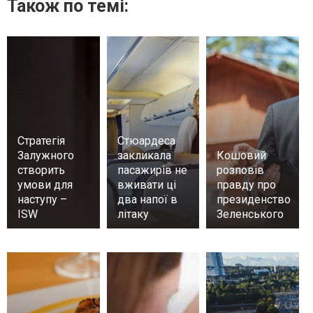
Також по темі:
Стратегія
Стюардеса
Залужного
закликала
Кошовий
створить
пасажирів не
розповів
умови для
вживати ці
правду про
наступу –
два напої в
президенство
ISW
літаку
Зеленського