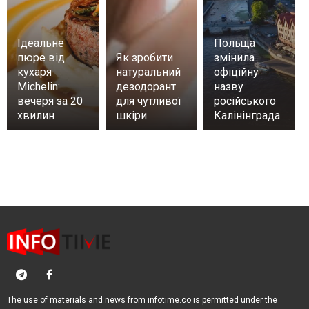
Ідеальне
Польща
пюре від
Як зробити
змінила
кухаря
натуральний
офіційну
Michelin:
дезодорант
назву
вечеря за 20
для чутливої
російського
хвилин
шкіри
Калінінграда
The use of materials and news from infotime.co is permitted under the