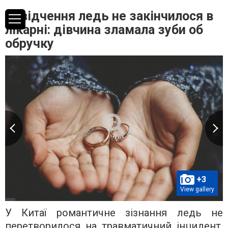
Освідчення ледь не закінчилося в
лікарні: дівчина зламала зуби об
обручку
+3
View gallery
У Китаї романтичне зізнання ледь не
перетворилося на травматичний інцидент.