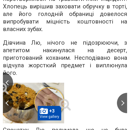
Хлопець вирішив заховати обручку в торті,
але його голодній обраниці довелося
випробувати міцність коштовності на
власних зубах.
Дівчина Лю, нічого не підозрюючи, з
апетитом накинулася на десерт,
приготований коханим. Несподівано вона
відчула жорсткий предмет і виплюнула
його.
+3
View gallery
Спочатку Лю подумала, що це була