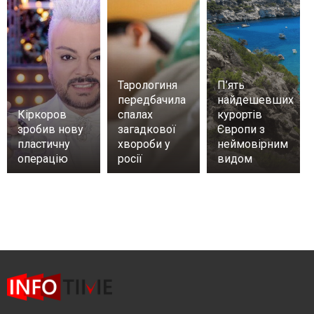
Тарологиня
П’ять
передбачила
найдешевших
Кіркоров
спалах
курортів
зробив нову
загадкової
Європи з
пластичну
хвороби у
неймовірним
операцію
росії
видом