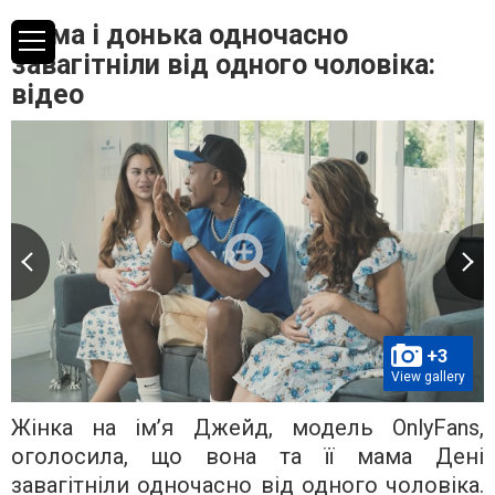
Мама і донька одночасно
завагітніли від одного чоловіка:
відео
+3
View gallery
Жінка на ім’я Джейд, модель OnlyFans,
оголосила, що вона та її мама Дені
завагітніли одночасно від одного чоловіка.