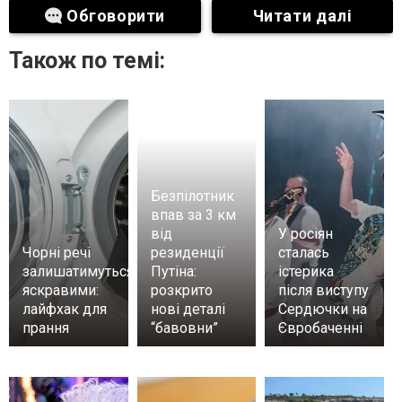
Обговорити
Читати далі
Також по темі:
Безпілотник
впав за 3 км
від
У росіян
Чорні речі
резиденції
сталась
залишатимуться
Путіна:
істерика
яскравими:
розкрито
після виступу
лайфхак для
нові деталі
Сердючки на
прання
“бавовни”
Євробаченні