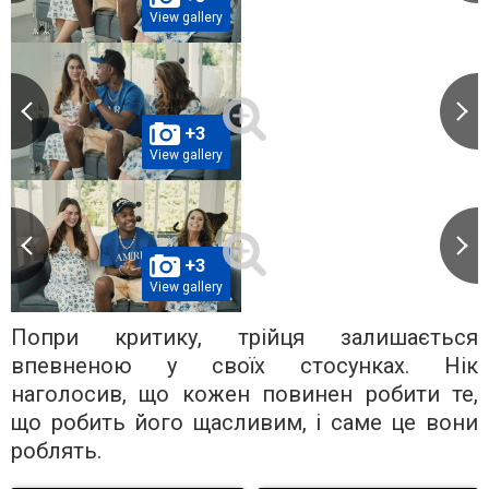
View gallery
+3
View gallery
+3
View gallery
Попри критику, трійця залишається
впевненою у своїх стосунках. Нік
наголосив, що кожен повинен робити те,
що робить його щасливим, і саме це вони
роблять.