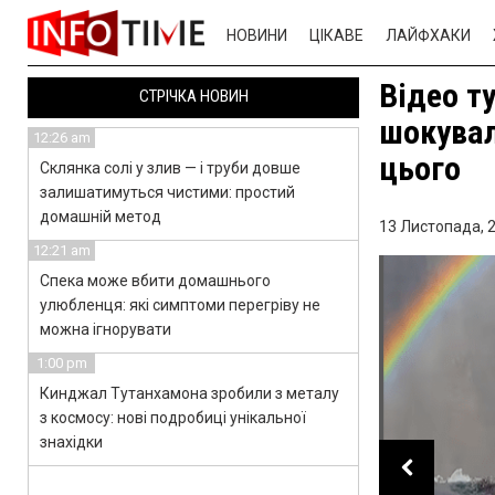
НОВИНИ
ЦІКАВЕ
ЛАЙФХАКИ
Відео т
СТРІЧКА НОВИН
шокувал
12:26 am
цього
Склянка солі у злив — і труби довше
залишатимуться чистими: простий
домашній метод
13 Листопада, 2
12:21 am
Спека може вбити домашнього
улюбленця: які симптоми перегріву не
можна ігнорувати
1:00 pm
Кинджал Тутанхамона зробили з металу
з космосу: нові подробиці унікальної
знахідки