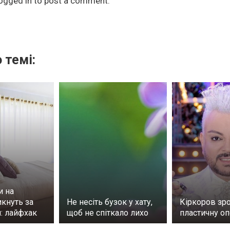
ogged in
to post a comment.
 темі:
и на
кнуть за
Не несіть бузок у хату,
Кіркоров зр
: лайфхак
щоб не спіткало лихо
пластичну о