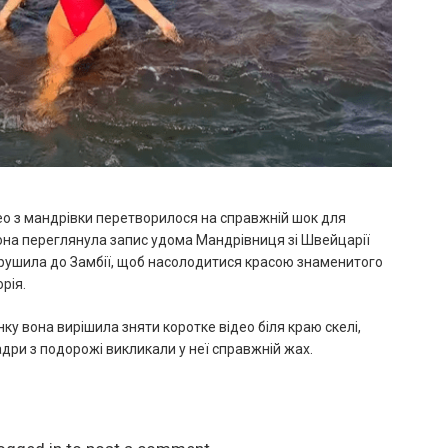
о з мандрівки перетворилося на справжній шок для
вона переглянула запис удома Мандрівниця зі Швейцарії
ушила до Замбії, щоб насолодитися красою знаменитого
рія.
нку вона вирішила зняти коротке відео біля краю скелі,
дри з подорожі викликали у неї справжній жах.