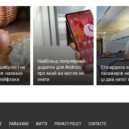
Найбільш популярний
 цибулю і не
додаток для Android,
Стюардеса з
я: названо
про який ви могли не
пасажирів н
 лайфхаки
знати
ці два напої 
Е
ЛАЙФХАКИ
ЖИТТЯ
PRIVACY POLICY
CONTACTS