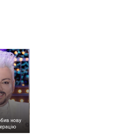
обив нову
перацію