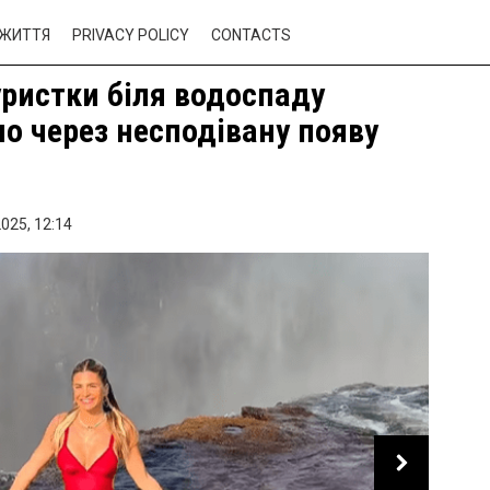
ЖИТТЯ
PRIVACY POLICY
CONTACTS
уристки біля водоспаду
о через несподівану появу
025,
12:14