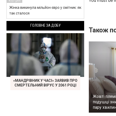
You must be
l
4:07 pm
Жінка викинула мільйон євро у смітник: як
так сталося
ГОЛОВНЕ ЗА ДОБУ
Також по
«МАНДРІВНИК У ЧАСІ» ЗАЯВИВ ПРО
СМЕРТЕЛЬНИЙ ВІРУС У 2061 РОЦІ
Жовті плям
подушці зни
пару хвилин