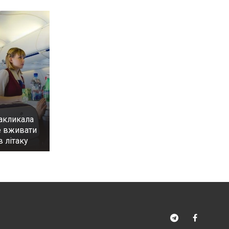
акликала
е вживати
в літаку