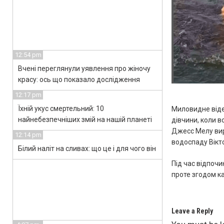
12:54 pm
Вчені переглянули уявлення про жіночу
красу: ось що показало дослідження
12:17 pm
Їхній укус смертельний: 10
Миловидне віде
найнебезпечніших змій на нашій планеті
дівчини, коли 
Джесс Мелу вир
12:14 pm
водоспаду Вікто
Білий наліт на сливах: що це і для чого він
Під час відпочи
проте згодом ка
Leave a Reply