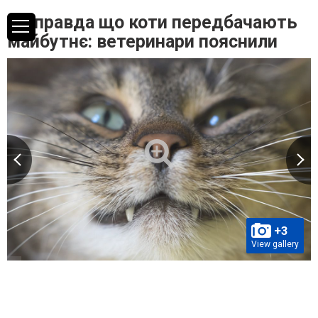
Чи правда що коти передбачають
майбутнє: ветеринари пояснили
+3
View gallery