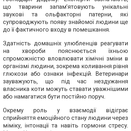
що тварини запам’ятовують унікальні
звукові та ольфакторні патерни, які
супроводжують появу знайомої людини ще
до її фактичного входу в помешкання.
Здатність домашніх улюбленців реагувати
на хвороби пояснюється їхньою
спроможністю вловлювати хімічні зміни в
організмі людини, зокрема коливання рівня
глюкози або ознаки інфекцій. Ветеринари
зауважують, що під час нездужання
власника коти можуть ставати уважнішими
або намагатися бути постійно поруч.
Окрему роль у взаємодії відіграє
сприйняття емоційного стану людини через
міміку, інтонації та навіть гормони стресу.