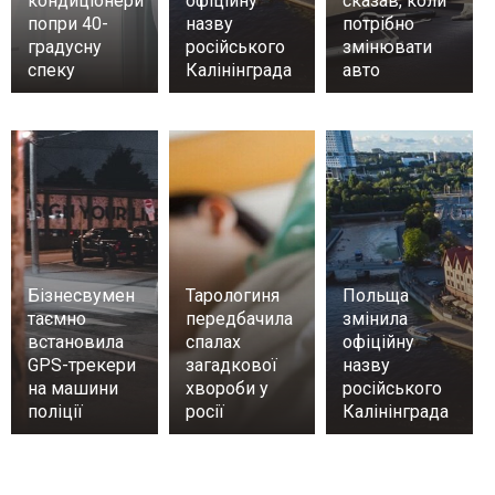
кондиціонери
офіційну
сказав, коли
попри 40-
назву
потрібно
градусну
російського
змінювати
спеку
Калінінграда
авто
Бізнесвумен
Тарологиня
Польща
таємно
передбачила
змінила
встановила
спалах
офіційну
GPS-трекери
загадкової
назву
на машини
хвороби у
російського
поліції
росії
Калінінграда