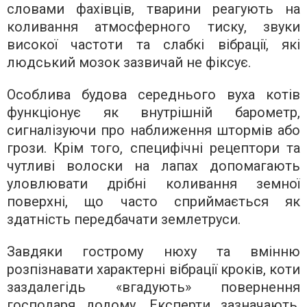
словами фахівців, тварини реагують на
коливання атмосферного тиску, звуки
високої частоти та слабкі вібрації, які
людський мозок зазвичай не фіксує.
Особлива будова середнього вуха котів
функціонує як внутрішній барометр,
сигналізуючи про наближення штормів або
грози. Крім того, специфічні рецептори та
чутливі волоски на лапах допомагають
уловлювати дрібні коливання земної
поверхні, що часто сприймається як
здатність передбачати землетруси.
Завдяки гострому нюху та вмінню
розпізнавати характерні вібрації кроків, коти
заздалегідь «вгадують» повернення
господаря додому. Експерти зазначають,