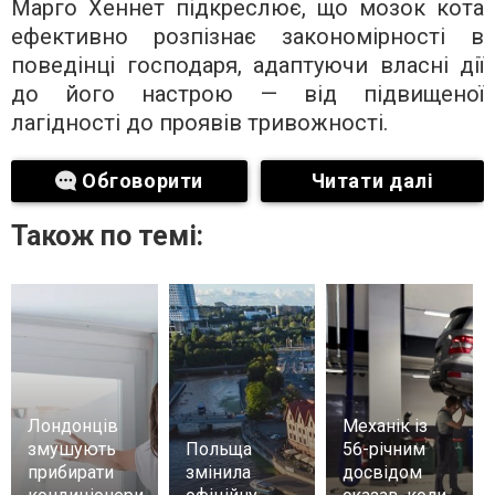
Марго Хеннет підкреслює, що мозок кота
ефективно розпізнає закономірності в
поведінці господаря, адаптуючи власні дії
до його настрою — від підвищеної
лагідності до проявів тривожності.
Обговорити
Читати далі
Також по темі:
Лондонців
Механік із
змушують
Польща
56-річним
прибирати
змінила
досвідом