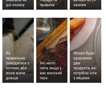
дні океану
правила
хвилин
Як
Мозок буде
правильно
здоровим:
поводитися з
Які напої
два
котами, аби
пити, якщо у
продукти, які
вони жили
вас високий
потрібно їсти
довше
тиск
з яйцями