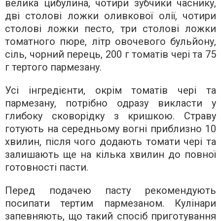
велика цибулина, чотири зубчики часнику,
дві столові ложки оливкової олії, чотири
столові ложки песто, три столові ложки
томатного пюре, літр овочевого бульйону,
сіль, чорний перець, 200 г томатів чері та 75
г тертого пармезану.
Усі інгредієнти, окрім томатів чері та
пармезану, потрібно одразу викласти у
глибоку сковорідку з кришкою. Страву
готують на середньому вогні приблизно 10
хвилин, після чого додають томати чері та
залишають ще на кілька хвилин до повної
готовності пасти.
Перед подачею пасту рекомендують
посипати тертим пармезаном. Кулінари
запевняють, що такий спосіб приготування