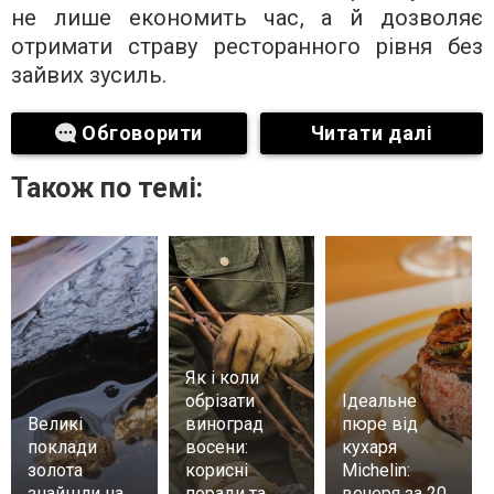
не лише економить час, а й дозволяє
отримати страву ресторанного рівня без
зайвих зусиль.
Обговорити
Читати далі
Також по темі:
Як і коли
обрізати
Ідеальне
Великі
виноград
пюре від
поклади
восени:
кухаря
золота
корисні
Michelin:
знайшли на
поради та
вечеря за 20