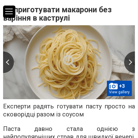
Як приготувати макарони без
варіння в каструлі
+3
View gallery
Експерти радять готувати пасту просто на
сковорідці разом із соусом
Паста давно стала однією з
найпопулярніших страв для швидкої вечері,