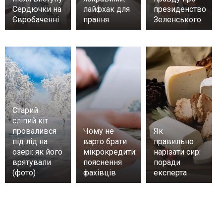
Сердючки на
лайфхак для
президенство
Євробаченні
прання
Зеленського
Старий
сліпий кіт
провалився
Чому не
Як
під лід на
варто брати
правильно
озері: як його
мікрокредити:
нарізати сир:
врятували
пояснення
поради
(фото)
фахівців
експерта