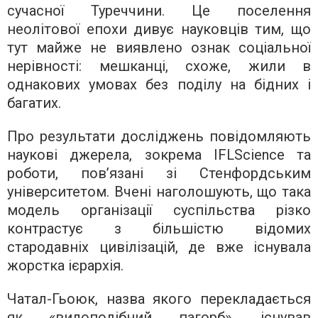
сучасної Туреччини. Це поселення
неолітової епохи дивує науковців тим, що
тут майже не виявлено ознак соціальної
нерівності: мешканці, схоже, жили в
однакових умовах без поділу на бідних і
багатих.
Про результати досліджень повідомляють
наукові джерела, зокрема IFLScience та
роботи, пов’язані зі Стенфордським
університетом. Вчені наголошують, що така
модель організації суспільства різко
контрастує з більшістю відомих
стародавніх цивілізацій, де вже існувала
жорстка ієрархія.
Чатал-Гьоюк, назва якого перекладається
як «вилоподібний пагорб», існував