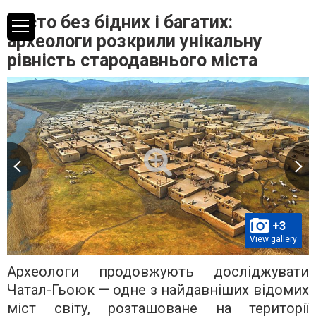
Місто без бідних і багатих:
археологи розкрили унікальну
рівність стародавнього міста
+3
View gallery
Археологи продовжують досліджувати
Чатал-Гьоюк — одне з найдавніших відомих
міст світу, розташоване на території