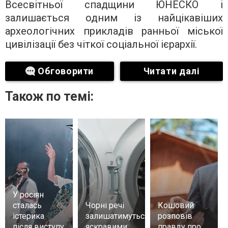
Всесвітньої спадщини ЮНЕСКО і
залишається одним із найцікавіших
археологічних прикладів ранньої міської
цивілізації без чіткої соціальної ієрархії.
Обговорити
Читати далі
Також по темі:
У росіян
сталась
Чорні речі
Кошовий
істерика
залишатимуться
розповів
після виступу
яскравими:
правду про