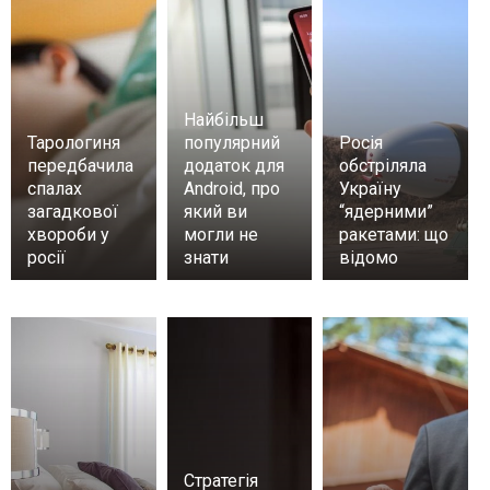
Найбільш
Тарологиня
популярний
Росія
передбачила
додаток для
обстріляла
спалах
Android, про
Україну
загадкової
який ви
“ядерними”
хвороби у
могли не
ракетами: що
росії
знати
відомо
Стратегія