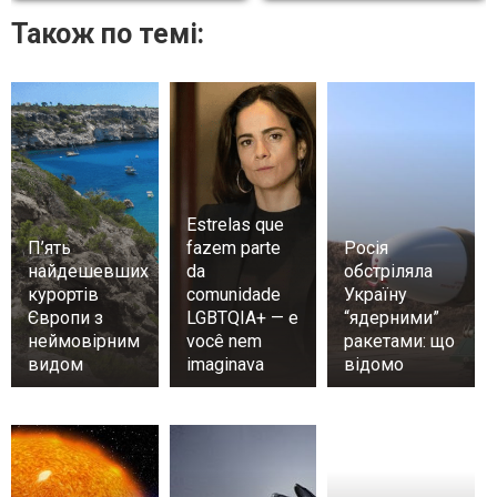
Також по темі:
Estrelas que
П’ять
fazem parte
Росія
найдешевших
da
обстріляла
курортів
comunidade
Україну
Європи з
LGBTQIA+ — e
“ядерними”
неймовірним
você nem
ракетами: що
видом
imaginava
відомо