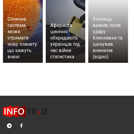
Сонячна
Хлопець
система
Аферисти
вижив після
може
цинічно
удару
отримати
обкрадають
блискавки та
нову планету:
українців під
шокував
що кажуть
час війни:
вчинком
вчені
статистика
(відео)