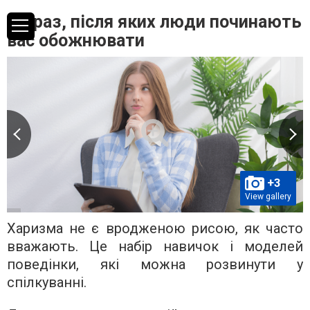
5 фраз, після яких люди починають
вас обожнювати
+3
View gallery
Харизма не є вродженою рисою, як часто
вважають. Це набір навичок і моделей
поведінки, які можна розвинути у
спілкуванні.