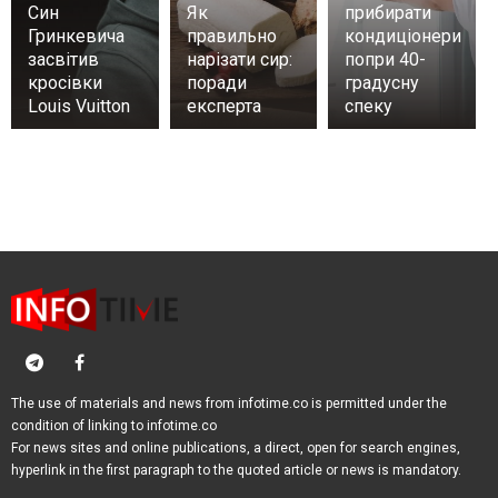
Син
Як
прибирати
Гринкевича
правильно
кондиціонери
засвітив
нарізати сир:
попри 40-
кросівки
поради
градусну
Louis Vuitton
експерта
спеку
The use of materials and news from infotime.co is permitted under the
condition of linking to infotime.co
For news sites and online publications, a direct, open for search engines,
hyperlink in the first paragraph to the quoted article or news is mandatory.