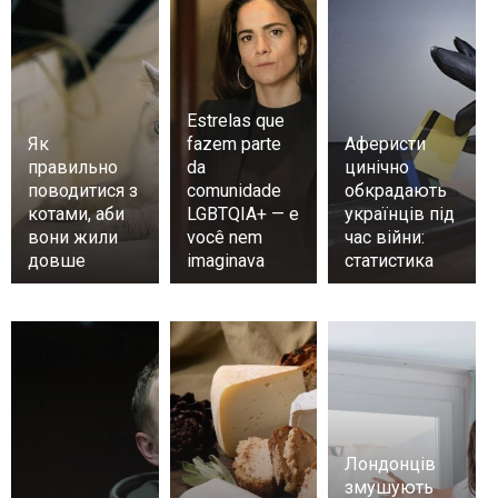
Estrelas que
Як
fazem parte
Аферисти
правильно
da
цинічно
поводитися з
comunidade
обкрадають
котами, аби
LGBTQIA+ — e
українців під
вони жили
você nem
час війни:
довше
imaginava
статистика
Лондонців
змушують