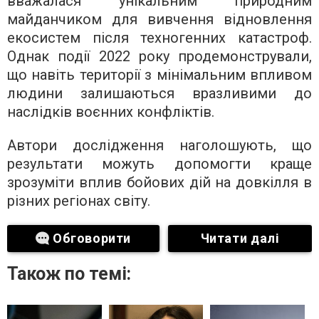
вважалася унікальним природним
майданчиком для вивчення відновлення
екосистем після техногенних катастроф.
Однак події 2022 року продемонстрували,
що навіть території з мінімальним впливом
людини залишаються вразливими до
наслідків воєнних конфліктів.
Автори дослідження наголошують, що
результати можуть допомогти краще
зрозуміти вплив бойових дій на довкілля в
різних регіонах світу.
Обговорити
Читати далі
Також по темі: