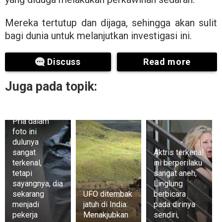
Mereka tertutup dan dijaga, sehingga akan sulit
bagi dunia untuk melanjutkan investigasi ini.
Discuss
Read more
Juga pada topik:
Pria dalam
foto ini
dulunya
sangat
Aktris terkenal
terkenal,
ini berperilaku
tetapi
sangat aneh,
sayangnya, dia
Linglung
sekarang
UFO ditembak
berbicara
menjadi
jatuh di India:
pada dirinya
pekerja
Menakjubkan
sendiri,