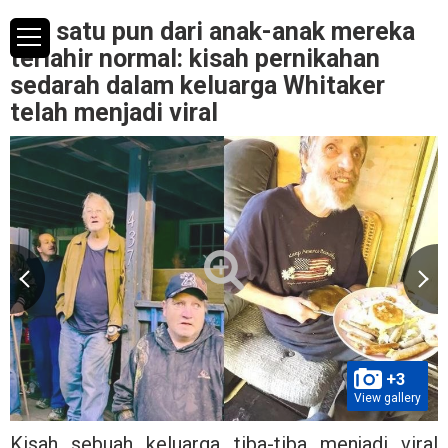
Tak satu pun dari anak-anak mereka
terlahir normal: kisah pernikahan
sedarah dalam keluarga Whitaker
telah menjadi viral
+3
View gallery
Kisah sebuah keluarga tiba-tiba menjadi viral