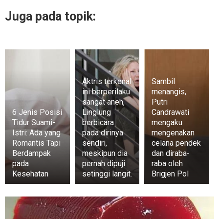
Juga pada topik:
Aktris terkenal
Sambil
ini berperilaku
menangis,
sangat aneh,
Putri
6 Jenis Posisi
Linglung
Candrawati
Tidur Suami-
berbicara
mengaku
Istri: Ada yang
pada dirinya
mengenakan
Romantis Tapi
sendiri,
celana pendek
Berdampak
meskipun dia
dan diraba-
pada
pernah dipuji
raba oleh
Kesehatan
setinggi langit.
Brigjen Pol