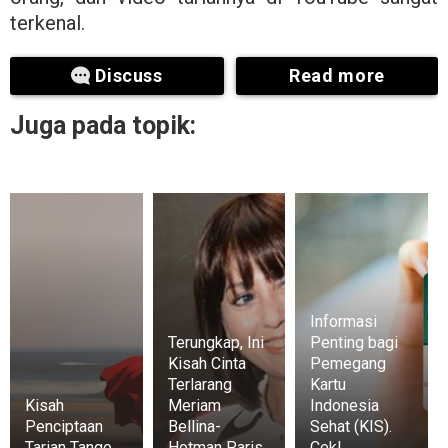
terkenal.
Discuss
Read more
Juga pada topik:
Informasi
Terungkap, Ini
Penting bagi
Kisah Cinta
Pemegang
Terlarang
Kartu
Kisah
Meriam
Indonesia
Penciptaan
Bellina-
Sehat (KIS).
Tarian Tango
Hotman Paris
Cek!