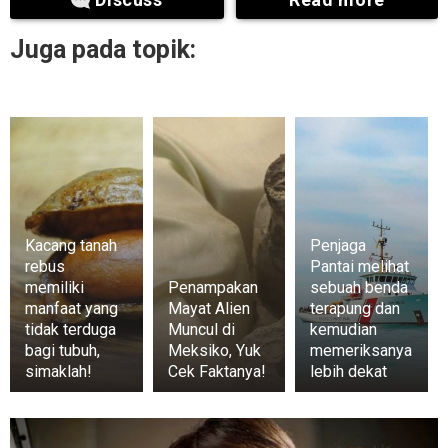
Juga pada topik:
Kacang tanah
Penjaga
rebus
Pantai melihat
memiliki
Penampakan
sebuah benda
manfaat yang
Mayat Alien
terapung dan
tidak terduga
Muncul di
kemudian
bagi tubuh,
Meksiko, Yuk
memeriksanya
simaklah!
Cek Faktanya!
lebih dekat