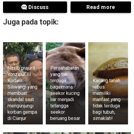
Discuss
Read more
Juga pada topik:
Nasib prajurit
Persahabatan
Yonzipur III
yang tak
Kodam
terduga:
Kacang tanah
Siliwangi yang
bagaimana
rebus
membuat
seekor kucing
memiliki
skandal saat
liar menjadi
manfaat yang
mengunjungi
tetangga
tidak terduga
korban gempa
seekor
bagi tubuh,
di Cianjur
beruang besar
simaklah!