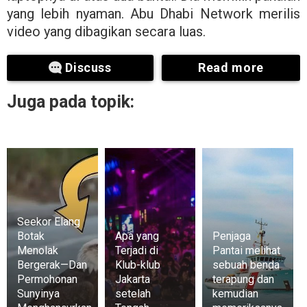
yang lebih nyaman. Abu Dhabi Network merilis
video yang dibagikan secara luas.
Discuss
Read more
Juga pada topik:
Seekor Elang
Botak
Apa yang
Penjaga
Menolak
Terjadi di
Pantai melihat
Bergerak—Dan
Klub-klub
sebuah benda
Permohonan
Jakarta
terapung dan
Sunyinya
setelah
kemudian