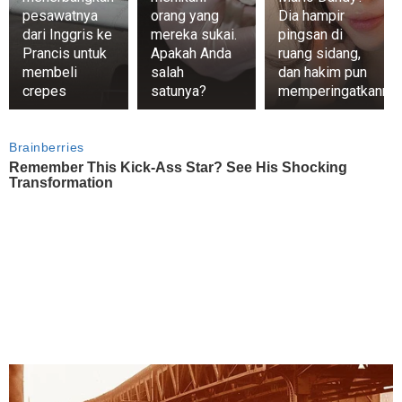
pesawatnya
orang yang
Dia hampir
dari Inggris ke
mereka sukai.
pingsan di
Prancis untuk
Apakah Anda
ruang sidang,
membeli
salah
dan hakim pun
crepes
satunya?
memperingatkanny