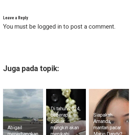
Leave a Reply
You must be
logged in
to post a comment.
Juga pada topik:
Di tahun 2024,
beberapa
Siapakah
zodiak
Amanda,
Abigail
mungkin akan
mantan pacar
menerbangkan
menikahi
Mario Dandy?