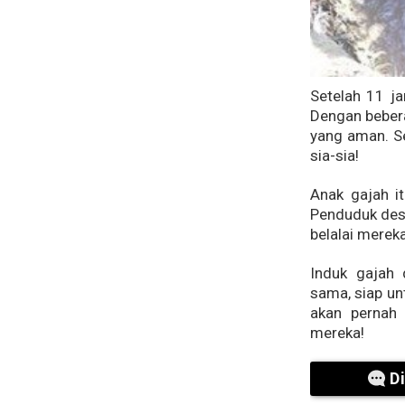
Setelah 11 ja
Dengan bebera
yang aman. Se
sia-sia!
Anak gajah it
Penduduk des
belalai merek
Induk gajah 
sama, siap un
akan pernah
mereka!
D