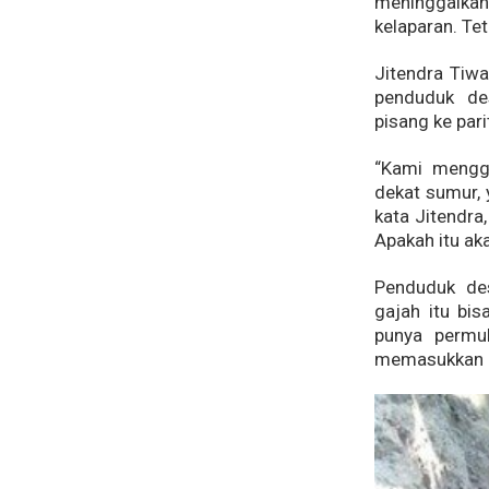
meninggalkan
kelaparan. Te
Jitendra Tiw
penduduk de
pisang ke pari
“Kami mengg
dekat sumur,
kata Jitendra
Apakah itu ak
Penduduk des
gajah itu bi
punya permuk
memasukkan l