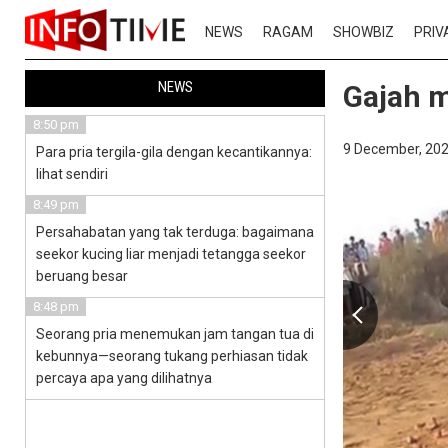
NEWS
RAGAM
SHOWBIZ
PRIV
NEWS
Gajah 
8:50 pm
9 December, 202
Para pria tergila-gila dengan kecantikannya:
lihat sendiri
8:49 pm
Persahabatan yang tak terduga: bagaimana
seekor kucing liar menjadi tetangga seekor
beruang besar
8:48 pm
Seorang pria menemukan jam tangan tua di
kebunnya—seorang tukang perhiasan tidak
percaya apa yang dilihatnya