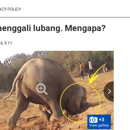
ACY POLICY
menggali lubang. Mengapa?
4,
9:11
+3
View gallery