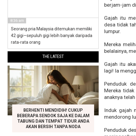
berjam-jam di
Gajah itu me
8:36 am
desa tidak ta
Seorang pria Malaysia ditemukan memiliki
lumpur.
42 gigi—sepuluh gigi lebih banyak daripada
rata-rata orang
Mereka melih
belalainya, m
THE LATEST
Gajah itu aka
lagi! Ia mengg
Penduduk des
Mereka tidak
anaknya telah
Induk gajah 
BERHENTI MENDIDIH! CUKUP
BEBERAPA SENDOK SAJA KE DALAM
mendorong lu
TABUNG DAN TEMPAT TIDUR ANDA
AKAN BERSIH TANPA NODA
Penduduk desa