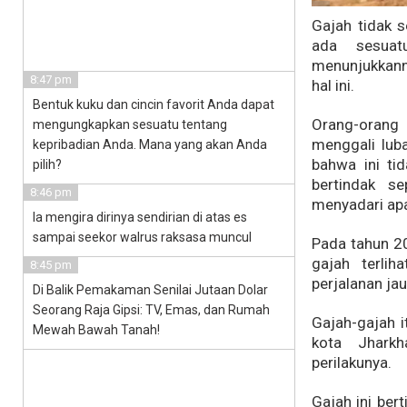
Gajah tidak s
ada sesua
menunjukkann
8:47 pm
hal ini.
Bentuk kuku dan cincin favorit Anda dapat
Orang-orang 
mengungkapkan sesuatu tentang
menggali lub
kepribadian Anda. Mana yang akan Anda
bahwa ini ti
pilih?
bertindak s
8:46 pm
menyadari apa
Ia mengira dirinya sendirian di atas es
sampai seekor walrus raksasa muncul
Pada tahun 20
gajah terlih
8:45 pm
perjalanan ja
Di Balik Pemakaman Senilai Jutaan Dolar
Seorang Raja Gipsi: TV, Emas, dan Rumah
Gajah-gajah i
Mewah Bawah Tanah!
kota Jharkh
perilakunya.
Gajah ini be