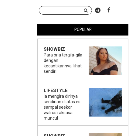
POPULAR
SHOWBIZ
Para pria tergila-gila
dengan
kecantikannya: lihat
sendiri
LIFESTYLE
Ia mengira dirinya
sendirian di atas es
sampai seekor
walrus raksasa
muncul