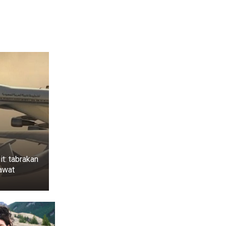
it: tabrakan
awat