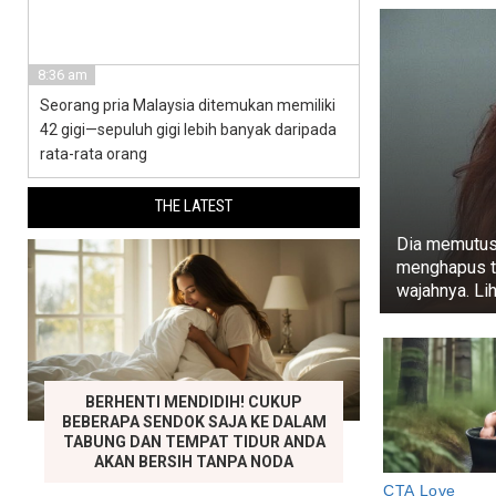
8:36 am
Seorang pria Malaysia ditemukan memiliki
42 gigi—sepuluh gigi lebih banyak daripada
rata-rata orang
THE LATEST
Dia memutus
menghapus t
wajahnya. Li
BERHENTI MENDIDIH! CUKUP
BEBERAPA SENDOK SAJA KE DALAM
TABUNG DAN TEMPAT TIDUR ANDA
AKAN BERSIH TANPA NODA