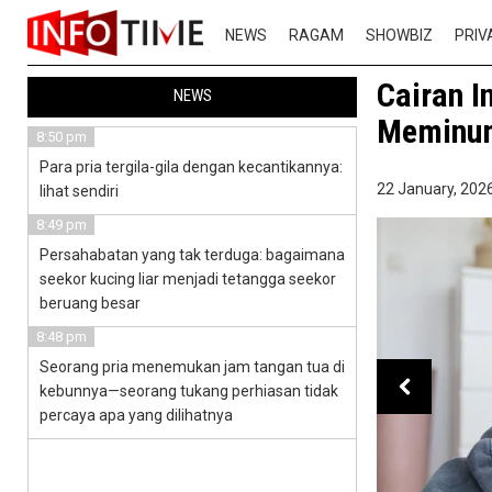
NEWS
RAGAM
SHOWBIZ
PRIV
Cairan I
NEWS
Meminum
8:50 pm
Para pria tergila-gila dengan kecantikannya:
22 January, 2026
lihat sendiri
8:49 pm
Persahabatan yang tak terduga: bagaimana
seekor kucing liar menjadi tetangga seekor
beruang besar
8:48 pm
Seorang pria menemukan jam tangan tua di
kebunnya—seorang tukang perhiasan tidak
percaya apa yang dilihatnya