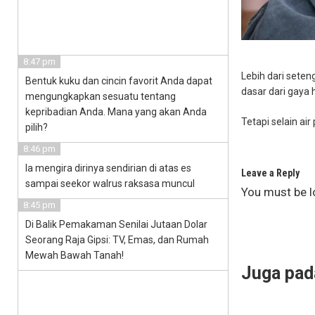
8:47 pm
Lebih dari seten
Bentuk kuku dan cincin favorit Anda dapat
dasar dari gaya 
mengungkapkan sesuatu tentang
kepribadian Anda. Mana yang akan Anda
Tetapi selain ai
pilih?
8:46 pm
Ia mengira dirinya sendirian di atas es
Leave a Reply
sampai seekor walrus raksasa muncul
You must be
l
8:45 pm
Di Balik Pemakaman Senilai Jutaan Dolar
Seorang Raja Gipsi: TV, Emas, dan Rumah
Mewah Bawah Tanah!
Juga pada