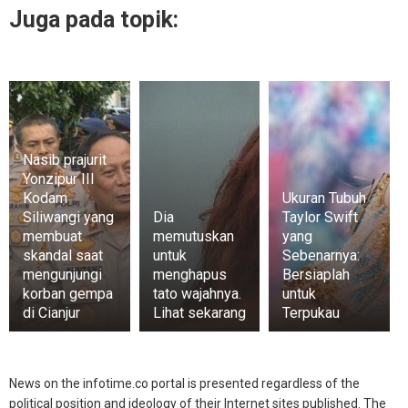
Juga pada topik:
Nasib prajurit
Yonzipur III
Kodam
Ukuran Tubuh
Siliwangi yang
Dia
Taylor Swift
membuat
memutuskan
yang
skandal saat
untuk
Sebenarnya:
mengunjungi
menghapus
Bersiaplah
korban gempa
tato wajahnya.
untuk
di Cianjur
Lihat sekarang
Terpukau
News on the infotime.co portal is presented regardless of the
political position and ideology of their Internet sites published. The