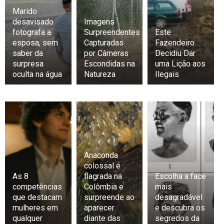
Marido
desavisado
Imagens
fotografa a
Surpreendentes
Este
esposa, sem
Capturadas
Fazendeiro
saber da
por Câmeras
Decidiu Dar
surpresa
Escondidas na
uma Lição aos
oculta na água
Natureza
Ilegais
Anaconda
colossal é
As 8
flagrada na
Escolha a face
competências
Colômbia e
mais
que destacam
surpreende ao
desagradável
mulheres em
aparecer
e descubra os
qualquer
diante das
segredos da