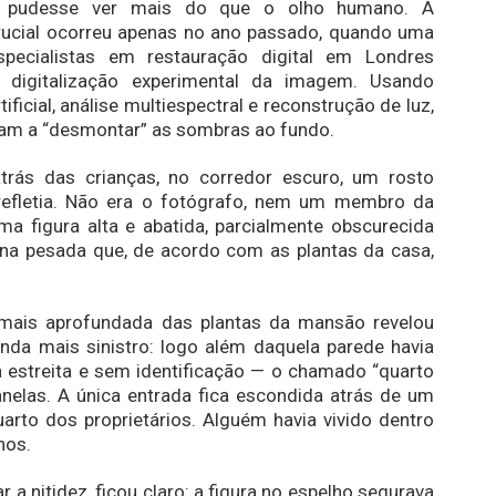
a pudesse ver mais do que o olho humano. A
rucial ocorreu apenas no ano passado, quando uma
pecialistas em restauração digital em Londres
 digitalização experimental da imagem. Usando
rtificial, análise multiespectral e reconstrução de luz,
am a “desmontar” as sombras ao fundo.
trás das crianças, no corredor escuro, um rosto
refletia. Não era o fotógrafo, nem um membro da
uma figura alta e abatida, parcialmente obscurecida
ina pesada que, de acordo com as plantas da casa,
mais aprofundada das plantas da mansão revelou
nda mais sinistro: logo além daquela parede havia
 estreita e sem identificação — o chamado “quarto
nelas. A única entrada fica escondida atrás de um
arto dos proprietários. Alguém havia vivido dentro
nos.
 a nitidez, ficou claro: a figura no espelho segurava