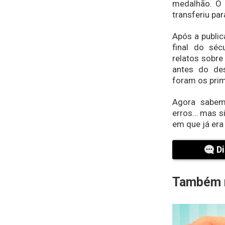
medalhão. O 
transferiu pa
Após a public
final do séc
relatos sobre
antes do de
foram os prim
Agora sabemo
erros… mas s
em que já era
Di
Também r