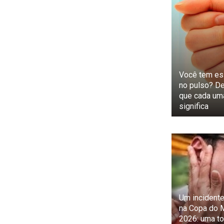
Você tem ess
no pulso? D
que cada um
significa
Um incident
na Copa do 
2026: uma t