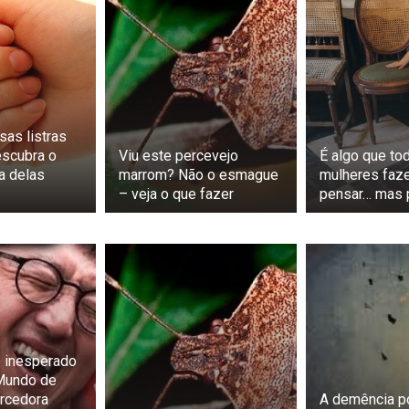
as listras
escubra o
Viu este percevejo
É algo que to
a delas
marrom? Não o esmague
mulheres fa
– veja o que fazer
pensar… mas 
e inesperado
Mundo de
orcedora
A demência p