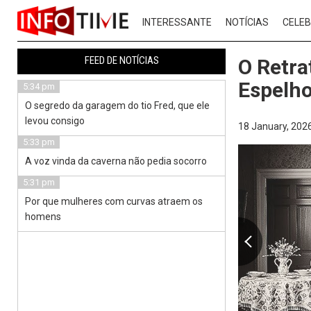
INTERESSANTE
NOTÍCIAS
CELEB
FEED DE NOTÍCIAS
O Retra
Espelho
5:34 pm
O segredo da garagem do tio Fred, que ele
levou consigo
18 January, 2026
5:33 pm
A voz vinda da caverna não pedia socorro
5:31 pm
Por que mulheres com curvas atraem os
homens