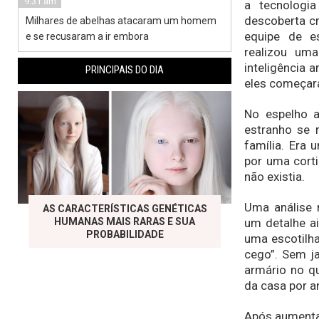
9:31 am
a tecnologi
descoberta c
Milhares de abelhas atacaram um homem
equipe de es
e se recusaram a ir embora
realizou uma
inteligência a
PRINCIPAIS DO DIA
eles começar
No espelho a
estranho se 
família. Era 
por uma cort
não existia.
Uma análise 
AS CARACTERÍSTICAS GENÉTICAS
um detalhe ai
HUMANAS MAIS RARAS E SUA
PROBABILIDADE
uma escotilha
cego”. Sem ja
armário no qu
da casa por a
Após aumentar