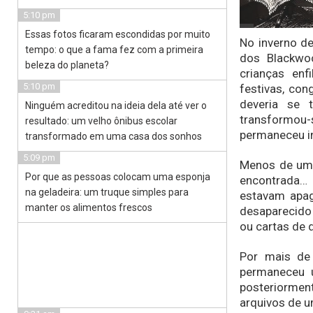
5:10 pm
Essas fotos ficaram escondidas por muito
No inverno de
tempo: o que a fama fez com a primeira
dos Blackwoo
beleza do planeta?
crianças enf
5:10 pm
festivas, con
deveria se 
Ninguém acreditou na ideia dela até ver o
transformou-
resultado: um velho ônibus escolar
permaneceu in
transformado em uma casa dos sonhos
5:09 pm
Menos de uma
Por que as pessoas colocam uma esponja
encontrada…
na geladeira: um truque simples para
estavam apag
manter os alimentos frescos
desaparecido 
ou cartas de 
Por mais de
permaneceu u
posteriormen
arquivos de 