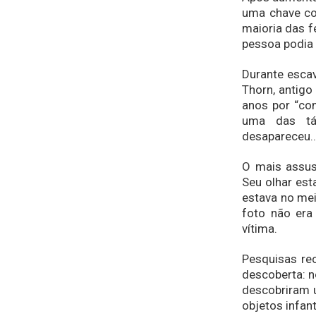
uma chave co
maioria das f
pessoa podia i
Durante esca
Thorn, antigo
anos por “co
uma das tá
desapareceu…
O mais assus
Seu olhar est
estava no mei
foto não era
vítima.
Pesquisas rec
descoberta: n
descobriram u
objetos infan