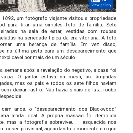
View gallery
 1892, um fotógrafo viajante visitou a propriedade
d para tirar uma simples foto de família. Sete
ileiradas na sala de estar, vestidas com roupas
geladas na seriedade típica da era vitoriana. A foto
tornar uma herança de família. Em vez disso,
se na última pista para um desaparecimento que
explicável por mais de um século.
 semana após a revelação do negativo, a casa foi
 vazia. O jantar estava na mesa, as lâmpadas
adas, mas os pais e todos os sete filhos haviam
sem deixar rastro. Não havia sinais de luta, roubo
despedida.
 cem anos, o “desaparecimento dos Blackwood”
ma lenda local. A própria mansão foi demolida
te, mas a fotografia sobreviveu — esquecida nos
um museu provincial, aguardando o momento em que