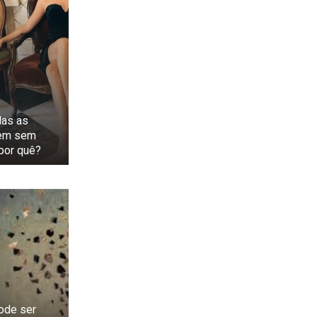
das as
zem sem
por quê?
ode ser