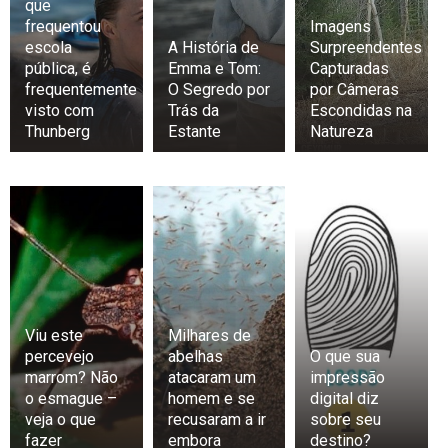
que
frequentou
Imagens
escola
A História de
Surpreendentes
pública, é
Emma e Tom:
Capturadas
frequentemente
O Segredo por
por Câmeras
visto com
Trás da
Escondidas na
Thunberg
Estante
Natureza
Viu este
Milhares de
percevejo
abelhas
O que sua
marrom? Não
atacaram um
impressão
o esmague –
homem e se
digital diz
veja o que
recusaram a ir
sobre seu
fazer
embora
destino?