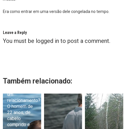
Era como entrar em uma versão dele congelada no tempo.
Leave a Reply
You must be
logged in
to post a comment.
Também relacionado:
Exclusivo:
Greta está em
um
relacionamento?
O homem de
22 anos, de
cabelo
comprido e