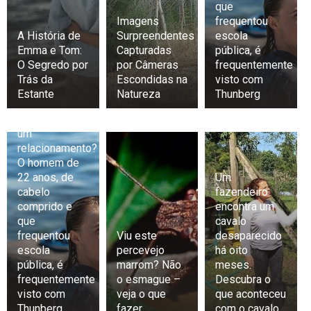
que
Imagens
frequentou
A História de
Surpreendentes
escola
Emma e Tom:
Capturadas
pública, é
O Segredo por
por Câmeras
frequentemente
Trás da
Escondidas na
visto com
Estante
Natureza
Thunberg
Exclusivo:
Greta está em
um
relacionamento?
O homem de
22 anos, de
Um
cabelo
fazendeiro
comprido e
encontra um
que
cavalo
frequentou
Viu este
desaparecido
escola
percevejo
há oito
pública, é
marrom? Não
meses.
frequentemente
o esmague –
Descubra o
visto com
veja o que
que aconteceu
Thunberg
fazer
com o cavalo