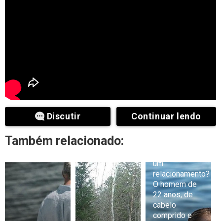
Discutir
Continuar lendo
Também relacionado:
Exclusivo:
Greta está em
um
relacionamento?
O homem de
22 anos, de
cabelo
comprido e