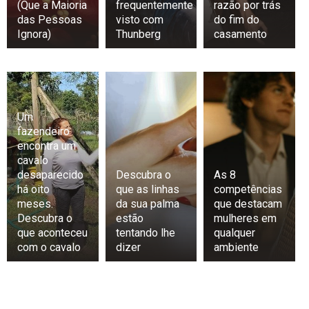
(Que a Maioria
frequentemente
razão por trás
das Pessoas
visto com
do fim do
Ignora)
Thunberg
casamento
Um
fazendeiro
encontra um
cavalo
desaparecido
Descubra o
As 8
há oito
que as linhas
competências
meses.
da sua palma
que destacam
Descubra o
estão
mulheres em
que aconteceu
tentando lhe
qualquer
com o cavalo
dizer
ambiente