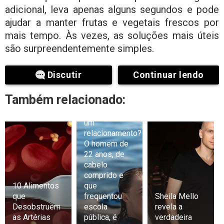
adicional, leva apenas alguns segundos e pode
ajudar a manter frutas e vegetais frescos por
mais tempo. Às vezes, as soluções mais úteis
são surpreendentemente simples.
Discutir
Continuar lendo
Também relacionado:
Exclusivo:
Greta está em
um
relacionamento?
O homem de
22 anos, de
cabelo
comprido e
10 Alimentos
que
que
frequentou
Sheila Mello
Desobstruem
escola
revela a
as Artérias
pública, é
verdadeira