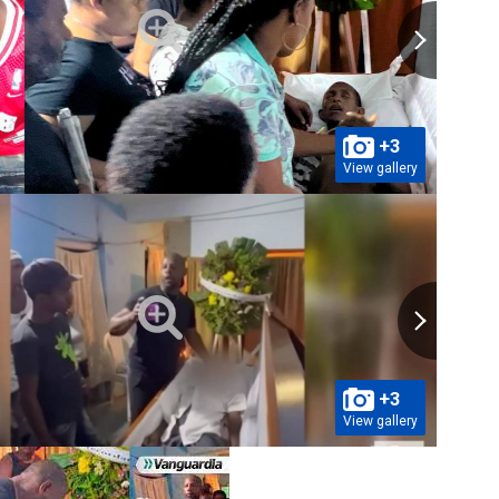
+3
View gallery
+3
View gallery