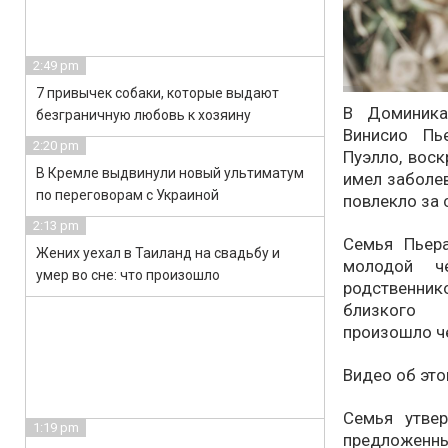
2:49 pm
7 привычек собаки, которые выдают
В Доминика
безграничную любовь к хозяину
Винисио Пь
2:20 pm
Пуэлло, воск
В Кремле выдвинули новый ультиматум
имел заболев
по переговорам с Украиной
повлекло за 
2:13 pm
Семья Пьер
Жених уехал в Таиланд на свадьбу и
молодой ч
умер во сне: что произошло
родственник
близкого 
произошло че
Видео об это
Семья утве
1:19 pm
предложенн