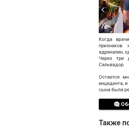
Когда врач
признаков 
адреналин, о
Через три 
Сальвадор.
Остается мн
инцидента, и
сына была р
Об
Также по