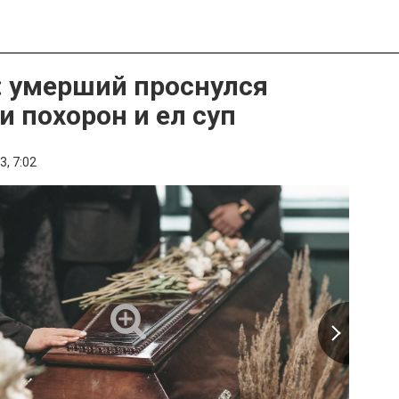
 умерший проснулся
и похорон и ел суп
3,
7:02