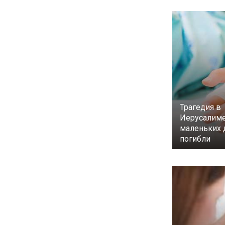
Трагедия в
Иерусалиме
маленьких 
погибли