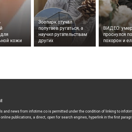
ь
Зоопарк отучал
й
попугаев ругаться, а
ВИДЕО: уме
 для
научил ругательствам
проснулся п
ьной кожи
других
похорон и ел
М
s and news from infotime.co is permitted under the condition of linking to infoti
online publications, a direct, open for search engines, hyperlink in the first parag