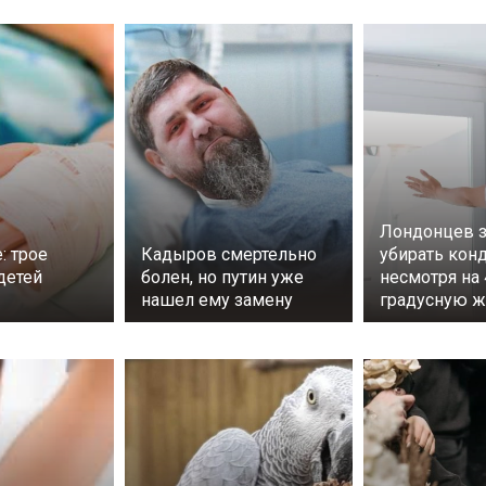
Лондонцев з
: трое
Кадыров смертельно
убирать кон
детей
болен, но путин уже
несмотря на 
нашел ему замену
градусную ж