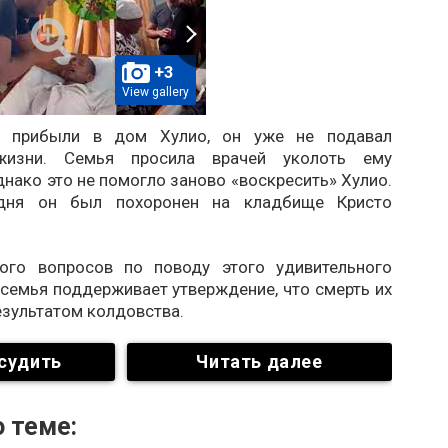
+3
View gallery
и прибыли в дом Хулио, он уже не подавал
жизни. Семья просила врачей уколоть ему
днако это не помогло заново «воскресить» Хулио.
дня он был похоронен на кладбище Кристо
ого вопросов по поводу этого удивительного
 семья поддерживает утверждение, что смерть их
езультатом колдовства.
судить
Читать далее
 теме: