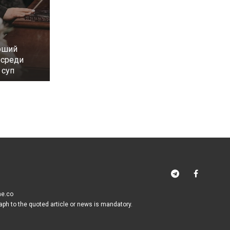
рший
осреди
 суп
me.co
raph to the quoted article or news is mandatory.