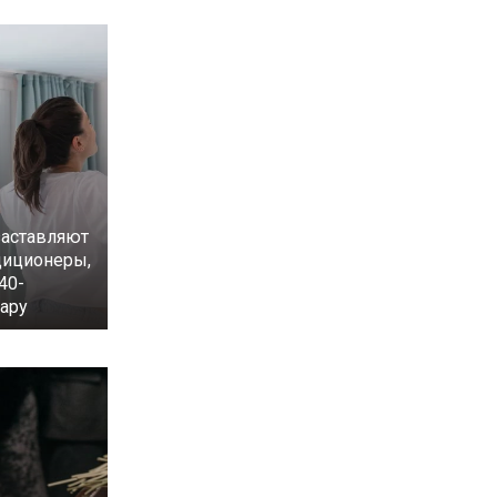
аставляют
диционеры,
40-
ару