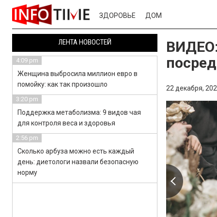
ЗДОРОВЬЕ
ДОМ
ЛЕНТА НОВОСТЕЙ
ВИДЕО:
посред
4:09 pm
Женщина выбросила миллион евро в
помойку: как так произошло
22 декабря, 202
3:20 pm
Поддержка метаболизма: 9 видов чая
для контроля веса и здоровья
2:56 pm
Сколько арбуза можно есть каждый
день: диетологи назвали безопасную
норму