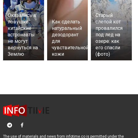
Оказались в
Старый
ловушке:
Как сделать
слепой кот
китайские
натуральный
провалился
астронавты
дезодорант
под лед на
не могут
для
озере: как
вернуться на
чувствительной
его спасли
Землю
кожи
(фото)
The use of materials and news from infotime.co is permitted under the