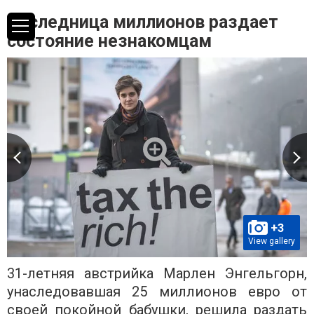
Наследница миллионов раздает
состояние незнакомцам
+3
View gallery
31-летняя австрийка Марлен Энгельгорн,
унаследовавшая 25 миллионов евро от
своей покойной бабушки, решила раздать