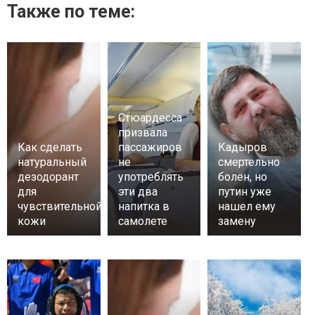
Также по теме:
Стюардесса
призвала
Как сделать
пассажиров
Кадыров
натуральный
не
смертельно
дезодорант
употреблять
болен, но
для
эти два
путин уже
чувствительной
напитка в
нашел ему
кожи
самолете
замену