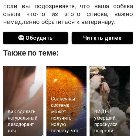
Если вы подозреваете, что ваша собака
съела что-то из этого списка, важно
немедленно обратиться к ветеринару.
Обсудить
Читать далее
Также по теме:
Солнечная
система
Как сделать
может
ВИДЕО:
натуральный
получить
умерший
дезодорант
новую
проснулся
для
планету: что
посреди