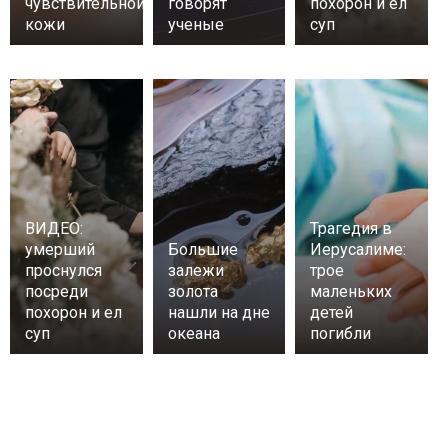
чувствительной
говорят
похорон и ел
кожи
ученые
суп
ВИДЕО:
Трагедия в
умерший
Большие
Иерусалиме:
проснулся
залежи
трое
посреди
золота
маленьких
похорон и ел
нашли на дне
детей
суп
океана
погибли