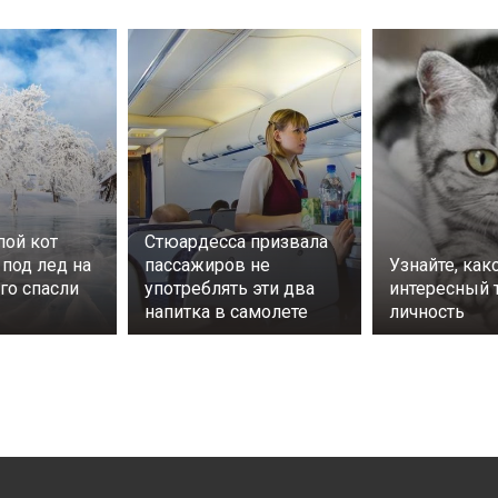
пой кот
Стюардесса призвала
 под лед на
пассажиров не
Узнайте, как
его спасли
употреблять эти два
интересный т
напитка в самолете
личность