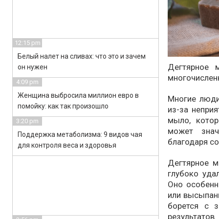
12:15 pm
Белый налет на сливах: что это и зачем
Дегтярное 
он нужен
многочисленн
4:09 pm
Женщина выбросила миллион евро в
Многие люди,
помойку: как так произошло
из-за неприя
мыло, кото
3:20 pm
может знач
Поддержка метаболизма: 9 видов чая
благодаря со
для контроля веса и здоровья
Дегтярное 
глубоко уда
Оно особенн
или высыпан
борется с 
результато