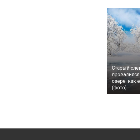
Старый сле
провалился
озере: как 
(фото)