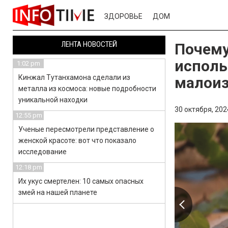
ЗДОРОВЬЕ
ДОМ
ЛЕНТА НОВОСТЕЙ
Почему
исполь
1:02 pm
Кинжал Тутанхамона сделали из
малои
металла из космоса: новые подробности
уникальной находки
30 октября, 202
12:55 pm
Ученые пересмотрели представление о
женской красоте: вот что показало
исследование
12:18 pm
Их укус смертелен: 10 самых опасных
змей на нашей планете