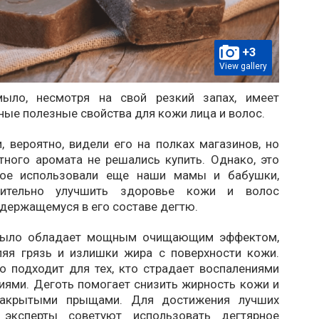
+3
View gallery
мыло, несмотря на свой резкий запах, имеет
ые полезные свойства для кожи лица и волос.
 вероятно, видели его на полках магазинов, но
тного аромата не решались купить. Однако, это
рое использовали еще наши мамы и бабушки,
ительно улучшить здоровье кожи и волос
держащемуся в его составе дегтю.
мыло обладает мощным очищающим эффектом,
ляя грязь и излишки жира с поверхности кожи.
о подходит для тех, кто страдает воспалениями
иями. Деготь помогает снизить жирность кожи и
закрытыми прыщами. Для достижения лучших
в эксперты советуют использовать дегтярное