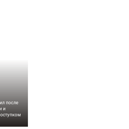
ил после
и и
поступком