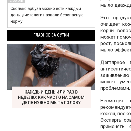
2:56 pm
мыло дважды 
Сколько арбуза можно есть каждый
день: диетологи назвали безопасную
Этот продук
норму
очищает кож
корни волос
ГЛАВНОЕ ЗА СУТКИ
может помоч
рост, поско
мыло эффекти
Дегтярное
антисептиче
заживлению 
может уме
проблемами, 
КАЖДЫЙ ДЕНЬ ИЛИ РАЗ В
НЕДЕЛЮ: КАК ЧАСТО НА САМОМ
Несмотря 
ДЕЛЕ НУЖНО МЫТЬ ГОЛОВУ
рекомендует
кожей, поско
Эксперты сов
применять 