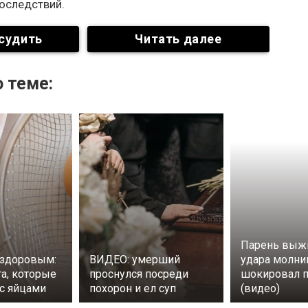
оследствий.
судить
Читать далее
 теме:
Парень выж
 здоровым:
ВИДЕО: умерший
удара молни
та, которые
проснулся посреди
шокировал 
 с яйцами
похорон и ел суп
(видео)