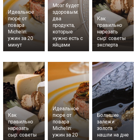
Мозг будет
Идеальное
здоровым:
пюре от
два
Как
повара
продукта,
правильно
Michelin:
которые
нарезать
ужин за 20
нужно есть с
сыр: советы
минут
яйцами
эксперта
Идеальное
Как
пюре от
Большие
правильно
повара
залежи
нарезать
Michelin:
золота
сыр: советы
ужин за 20
нашли на дне