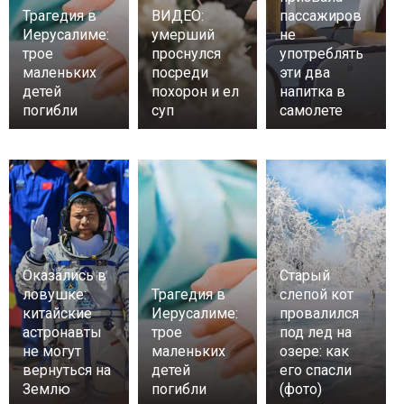
Трагедия в
ВИДЕО:
пассажиров
Иерусалиме:
умерший
не
трое
проснулся
употреблять
маленьких
посреди
эти два
детей
похорон и ел
напитка в
погибли
суп
самолете
Оказались в
Старый
ловушке:
Трагедия в
слепой кот
китайские
Иерусалиме:
провалился
астронавты
трое
под лед на
не могут
маленьких
озере: как
вернуться на
детей
его спасли
Землю
погибли
(фото)