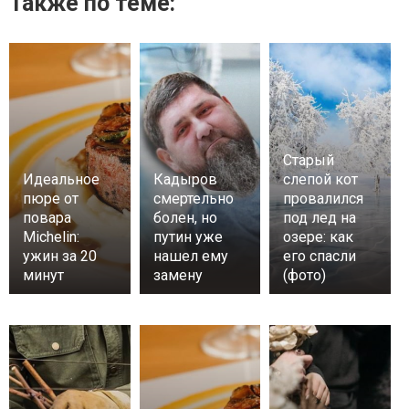
Также по теме:
Старый
Идеальное
Кадыров
слепой кот
пюре от
смертельно
провалился
повара
болен, но
под лед на
Michelin:
путин уже
озере: как
ужин за 20
нашел ему
его спасли
минут
замену
(фото)