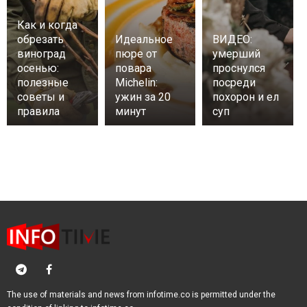
Как и когда
обрезать
Идеальное
ВИДЕО:
виноград
пюре от
умерший
осенью:
повара
проснулся
полезные
Michelin:
посреди
советы и
ужин за 20
похорон и ел
правила
минут
суп
The use of materials and news from infotime.co is permitted under the