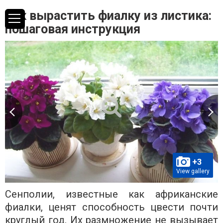
Как вырастить фиалку из листика:
пошаговая инструкция
+3
View gallery
Сенполии, известные как африканские
фиалки, ценят способность цвести почти
круглый год. Их размножение не вызывает