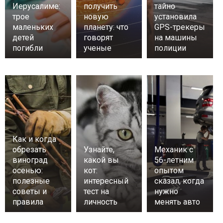
Иерусалиме:
получить
тайно
трое
новую
установила
маленьких
планету: что
GPS-трекеры
детей
говорят
на машины
погибли
ученые
полиции
Как и когда
обрезать
Узнайте,
Механик с
виноград
какой вы
56-летним
осенью:
кот:
опытом
полезные
интересный
сказал, когда
советы и
тест на
нужно
правила
личность
менять авто