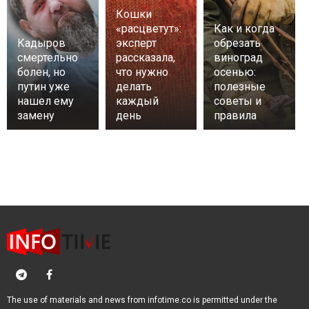
Кошки
«расцветут»:
Как и когда
Кадыров
эксперт
обрезать
смертельно
рассказала,
виноград
болен, но
что нужно
осенью:
путин уже
делать
полезные
нашел ему
каждый
советы и
замену
день
правила
The use of materials and news from infotime.co is permitted under the