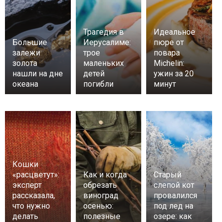
Трагедия в
Идеальное
Большие
Иерусалиме:
пюре от
залежи
трое
повара
золота
маленьких
Michelin:
нашли на дне
детей
ужин за 20
океана
погибли
минут
Кошки
«расцветут»:
Как и когда
Старый
эксперт
обрезать
слепой кот
рассказала,
виноград
провалился
что нужно
осенью:
под лед на
делать
полезные
озере: как