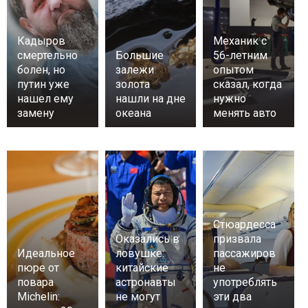
Кадыров
Механик с
смертельно
Большие
56-летним
болен, но
залежи
опытом
путин уже
золота
сказал, когда
нашел ему
нашли на дне
нужно
замену
океана
менять авто
Стюардесса
Оказались в
призвала
Идеальное
ловушке:
пассажиров
пюре от
китайские
не
повара
астронавты
употреблять
Michelin:
не могут
эти два