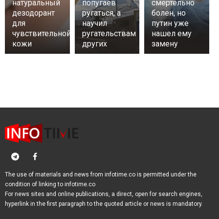
натуральный
попугаев
смертельно
дезодорант
ругаться, а
болен, но
для
научил
путин уже
чувствительной
ругательствам
нашел ему
кожи
других
замену
The use of materials and news from infotime.co is permitted under the
condition of linking to infotime.co
For news sites and online publications, a direct, open for search engines,
hyperlink in the first paragraph to the quoted article or news is mandatory.