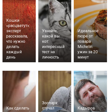
Кошки
«расцветут»:
эксперт
Узнайте,
Идеальное
рассказала,
какой вы
пюре от
что нужно
кот:
повара
делать
интересный
Michelin:
каждый
тест на
ужин за 20
день
личность
минут
Зоопарк
Как сделать
отучал
Кадыров