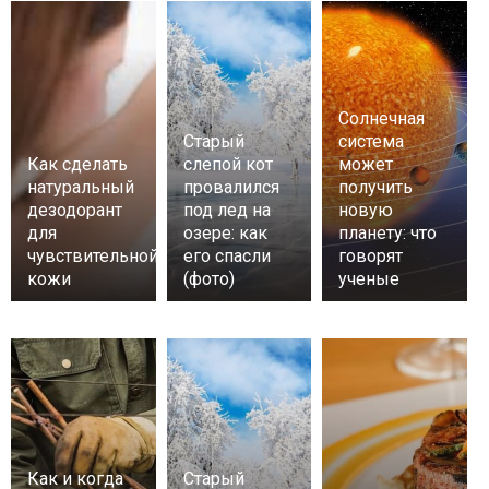
Солнечная
Старый
система
Как сделать
слепой кот
может
натуральный
провалился
получить
дезодорант
под лед на
новую
для
озере: как
планету: что
чувствительной
его спасли
говорят
кожи
(фото)
ученые
Как и когда
Старый