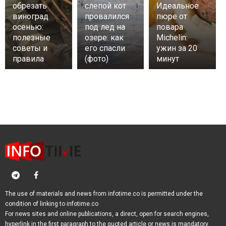
обрезать
слепой кот
Идеальное
виноград
провалился
пюре от
осенью:
под лед на
повара
полезные
озере: как
Michelin:
советы и
его спасли
ужин за 20
правила
(фото)
минут
The use of materials and news from infotime.co is permitted under the
condition of linking to infotime.co
For news sites and online publications, a direct, open for search engines,
hyperlink in the first paragraph to the quoted article or news is mandatory.