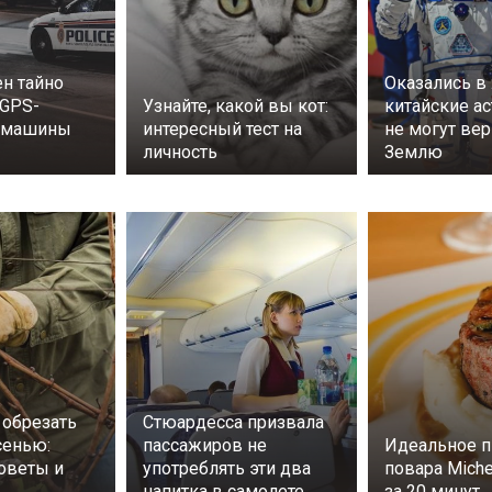
н тайно
Оказались в
 GPS-
Узнайте, какой вы кот:
китайские а
а машины
интересный тест на
не могут вер
личность
Землю
 обрезать
Стюардесса призвала
сенью:
пассажиров не
Идеальное п
оветы и
употреблять эти два
повара Miche
напитка в самолете
за 20 минут