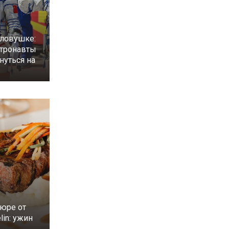
 ловушке:
стронавты
нуться на
юре от
lin: ужин