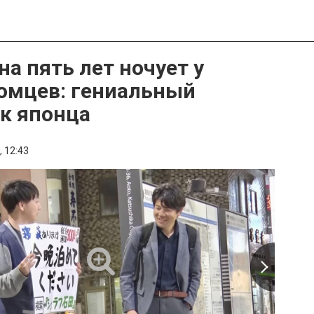
а пять лет ночует у
омцев: гениальный
к японца
,
12:43