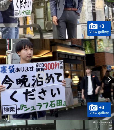
+3
View gallery
+3
View gallery