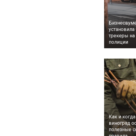
Бизнесвуме
установила
трекеры н
полиции
Как и когда
виноград о
полезные с
правила