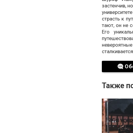
застенчив, н
университе
страсть к пу
тают, он не 
Его уникал
путешество
невероятны
сталкивается
Об
Также по