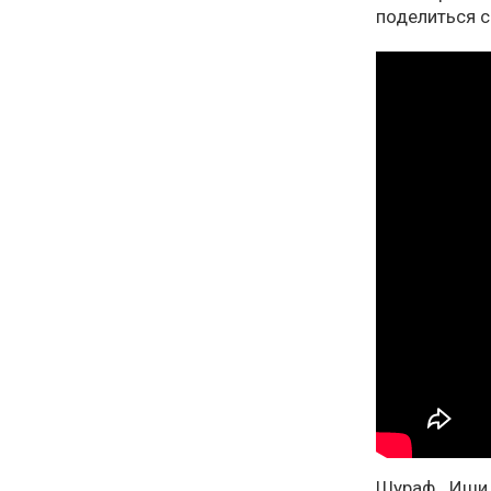
поделиться 
Шураф Ишид