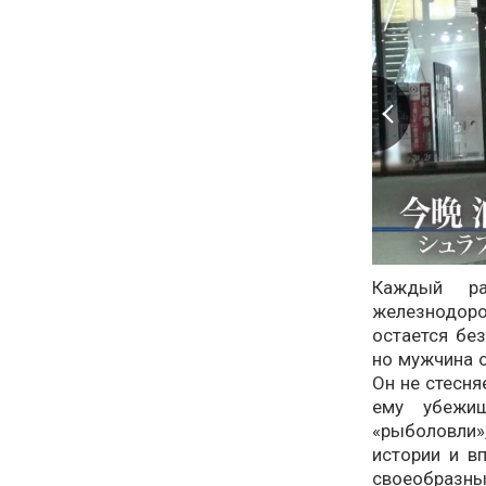
Каждый ра
железнодоро
остается бе
но мужчина о
Он не стесня
ему убежи
«рыболовли
истории и в
своеобразн