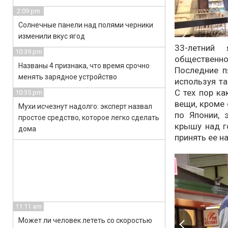
2:09 pm
Солнечные панели над полями черники
изменили вкус ягод
33-летний
10:39 pm
обществен
Названы 4 признака, что время срочно
Последние п
менять зарядное устройство
используя та
С тех пор ка
10:35 pm
вещи, кроме 
Мухи исчезнут надолго: эксперт назвал
по Японии, 
простое средство, которое легко сделать
крышу над г
дома
принять ее на
11:11 am
Может ли человек лететь со скоростью