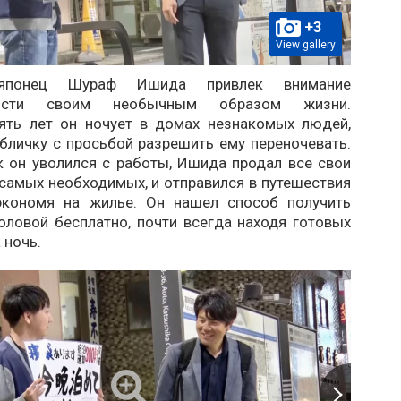
+3
View gallery
 японец Шураф Ишида привлек внимание
ности своим необычным образом жизни.
ять лет он ночует в домах незнакомых людей,
бличку с просьбой разрешить ему переночевать.
к он уволился с работы, Ишида продал все свои
самых необходимых, и отправился в путешествия
экономя на жилье. Он нашел способ получить
оловой бесплатно, почти всегда находя готовых
 ночь.